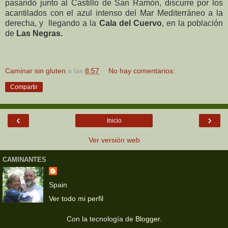
pasando junto al Castillo de San Ramón, discurre por los
acantilados con el azul intenso del Mar Mediterráneo a la
derecha, y llegando a la
Cala del Cuervo
, en la población
de
Las Negras.
Caminar sin gluten
a las
8:57
No hay comentarios:
Compartir
‹
›
Inicio
Ver versión web
CAMINANTES
Spain
Ver todo mi perfil
Con la tecnología de
Blogger
.