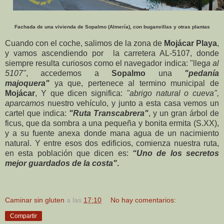
Fachada de una vivienda de Sopalmo (Almería), con buganvillas y otras plantas
Cuando con el coche, salimos de la zona de
Mojácar Playa
,
y vamos ascendiendo por la c
arretera AL-5107
, donde
siempre resulta curiosos como el navegador indica:
"lleg
a al
5107"
, accedemos a
Sopalmo
una
"pedanía
majoquera"
ya que, pertenece al termino municipal de
Mojácar
, Y que dicen significa:
"abrigo natural o cueva",
aparcamos
nuestro vehículo, y junto a esta casa vemos un
cartel que indica:
"Ruta Transcabrera"
, y un gran árbol de
ficus, que da sombra a una pequeña y bonita ermita (S.XX),
y a su fuente anexa donde mana agua de un nacimiento
natural. Y entre esos dos edificios, comienza nuestra ruta,
en esta población que dicen es:
“Uno de los secretos
mejor guardados de la costa"
.
Caminar sin gluten
a las
17:10
No hay comentarios:
Compartir