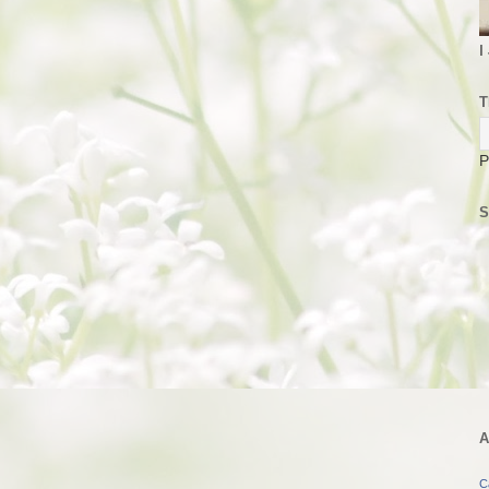
I
T
P
S
A
C