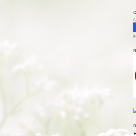
C
C
P
N
D