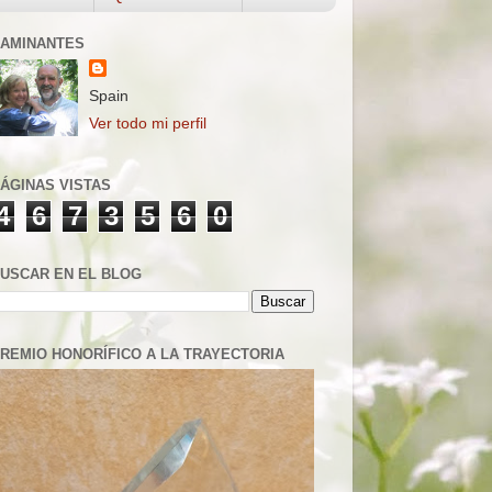
AMINANTES
Spain
Ver todo mi perfil
ÁGINAS VISTAS
4
6
7
3
5
6
0
USCAR EN EL BLOG
REMIO HONORÍFICO A LA TRAYECTORIA