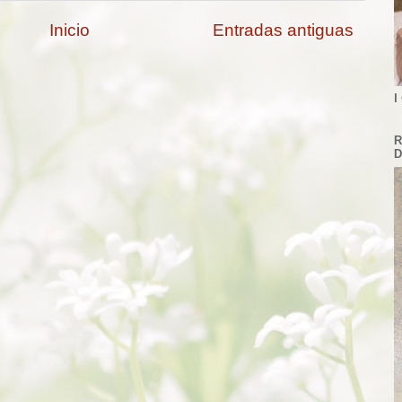
Inicio
Entradas antiguas
I
R
D