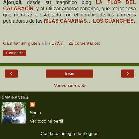
Ajonjolí
, desde su magnífico blog
LA FLOR DEL
CALABACÍN
, y al utilizar aromas canarios, que mejor cosa
que nombrar a esta tarta con el nombre de los primeros
pobladores de las
ISLAS CANARIAS
…
LOS GUANCHES
.
Caminar sin gluten
a las
17:57
22 comentarios:
Compartir
‹
›
Inicio
Ver versión web
CAMINANTES
Spain
Ver todo mi perfil
Con la tecnología de
Blogger
.