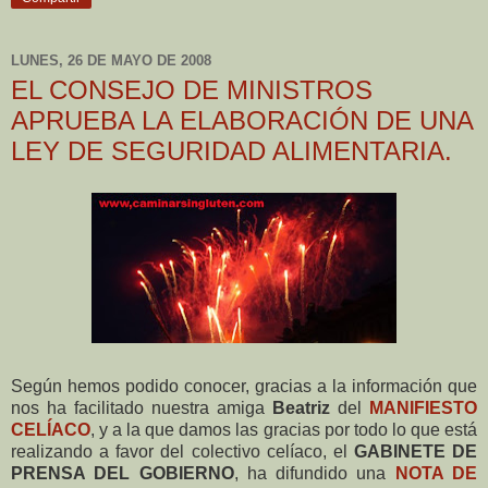
LUNES, 26 DE MAYO DE 2008
EL CONSEJO DE MINISTROS
APRUEBA LA ELABORACIÓN DE UNA
LEY DE SEGURIDAD ALIMENTARIA.
Según hemos podido conocer, gracias a la información que
nos ha facilitado nuestra amiga
Beatriz
del
MANIFIESTO
CELÍACO
, y a la que damos las gracias por todo lo que está
realizando a favor del colectivo celíaco, el
GABINETE DE
PRENSA DEL GOBIERNO
, ha difundido una
NOTA DE