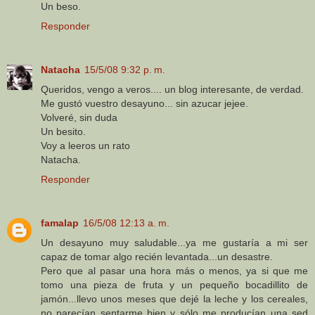
Un beso.
Responder
Natacha
15/5/08 9:32 p. m.
Queridos, vengo a veros.... un blog interesante, de verdad.
Me gustó vuestro desayuno... sin azucar jejee.
Volveré, sin duda
Un besito.
Voy a leeros un rato
Natacha.
Responder
famalap
16/5/08 12:13 a. m.
Un desayuno muy saludable...ya me gustaría a mi ser
capaz de tomar algo recién levantada...un desastre.
Pero que al pasar una hora más o menos, ya si que me
tomo una pieza de fruta y un pequeño bocadillito de
jamón...llevo unos meses que dejé la leche y los cereales,
no parecían sentarme bien y sólo me producían una sed