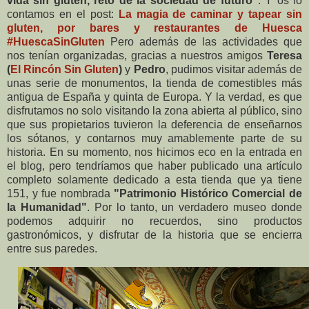
vida sin gluten, reto de la sociedad de futuro"
. Y os lo
contamos en el post:
La magia de caminar y tapear sin
gluten, por bares y restaurantes de Huesca
#HuescaSinGluten
Pero además de las actividades que
nos tenían organizadas, gracias a nuestros amigos
Teresa
(
El Rincón Sin Gluten
)
y
Pedro
, pudimos visitar además de
unas serie de monumentos, la tienda de comestibles más
antigua de España y quinta de Europa. Y la verdad, es que
disfrutamos no solo visitando la zona abierta al público, sino
que sus propietarios tuvieron la deferencia de enseñarnos
los sótanos, y contarnos muy amablemente parte de su
historia. En su momento, nos hicimos eco en la entrada en
el blog, pero tendríamos que haber publicado una artículo
completo solamente dedicado a esta tienda que ya tiene
151, y fue nombrada
"Patrimonio Histórico Comercial de
la Humanidad"
. Por lo tanto, un verdadero museo donde
podemos adquirir no recuerdos, sino productos
gastronómicos, y disfrutar de la historia que se encierra
entre sus paredes.