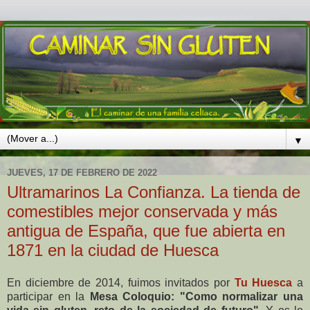
▼
JUEVES, 17 DE FEBRERO DE 2022
Ultramarinos La Confianza. La tienda de
comestibles mejor conservada y más
antigua de España, que fue abierta en
1871 en la ciudad de Huesca
En diciembre de 2014, fuimos invitados por
Tu Huesca
a
participar en la
Mesa Coloquio:
"Como normalizar una