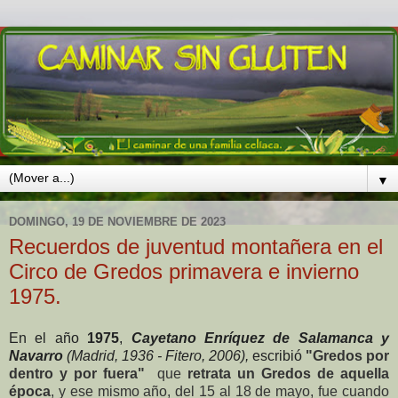
▼
DOMINGO, 19 DE NOVIEMBRE DE 2023
Recuerdos de juventud montañera en el
Circo de Gredos primavera e invierno
1975.
En el año
1975
,
Cayetano Enríquez de Salamanca y
Navarro
(Madrid, 1936 - Fitero, 2006),
escribió
"Gredos por
dentro y por fuera"
que
retrata un Gredos de aquella
época
,
y ese mismo año, del 15 al 18 de mayo, fue cuando