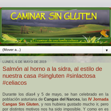
▼
LUNES, 6 DE MAYO DE 2019
Salmón al horno a la sidra, al estilo de
nuestra casa #singluten #sinlactosa
#celiacos
Durante los días4 y 5 de mayo, se han celebrado en la
población asturiana de
Cangas del Narcea
, las
IV Jornada
Cangas Sin Gluten
, y nos hubiera gustado mucho ir, pero
por distintos motivos nos ha sido imposible. Y como en es