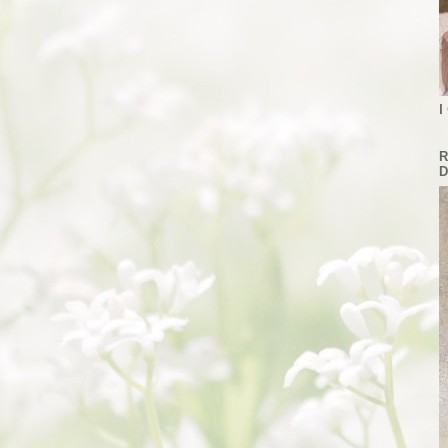
I
R
D