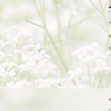
I
T
P
S
A
C