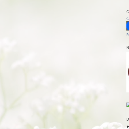
C
C
P
N
D