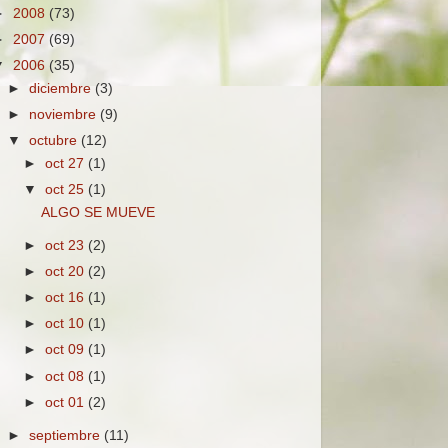
►
2008
(73)
►
2007
(69)
▼
2006
(35)
►
diciembre
(3)
►
noviembre
(9)
▼
octubre
(12)
►
oct 27
(1)
▼
oct 25
(1)
ALGO SE MUEVE
►
oct 23
(2)
►
oct 20
(2)
►
oct 16
(1)
►
oct 10
(1)
►
oct 09
(1)
►
oct 08
(1)
►
oct 01
(2)
►
septiembre
(11)