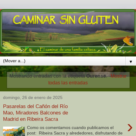
▼
Mostrando entradas con la etiqueta
Ourense
.
Mostrar
todas las entradas
domingo, 26 de enero de 2025
Pasarelas del Cañón del Río
Mao, Miradores Balcones de
Madrid en Ribeira Sacra
›
Como os comentamos cuando publicamos el
post: Ribeira Sacra y alrededores, disfrutando de