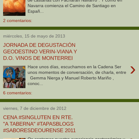
de castañas con Pacharán Navarro”. Y como en
Navarra comienza el Camino de Santiago en
Españ...
2 comentarios:
miércoles, 15 de mayo de 2013
JORNADA DE DEGUSTACIÓN
GEODESTINO VERIN-VIANA Y
D.O. VINOS DE MONTERREI
›
Hace unos días, escuchamos en la Cadena Ser
unos momentos de conversación, de charla, entre
Gemma Nierga y Manuel Roberto Mariño ,
conoc...
6 comentarios:
viernes, 7 de diciembre de 2012
CENA #SINGLUTEN EN RTE.
"A TABERNA" #TAPASBLOGS
#SABORESDEOURENSE 2011