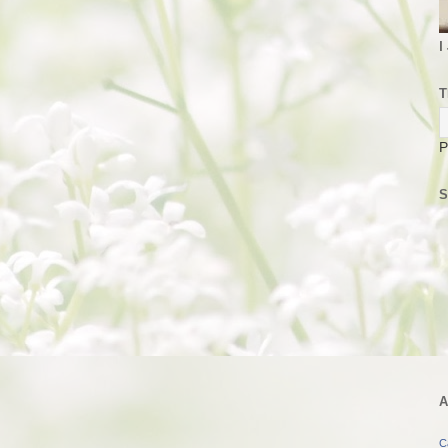
I
T
P
S
A
C