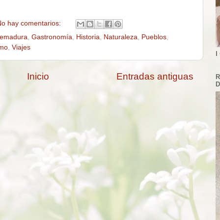
o hay comentarios:
remadura
,
Gastronomía
,
Historia
,
Naturaleza
,
Pueblos
,
smo
,
Viajes
I
Inicio
Entradas antiguas
R
D