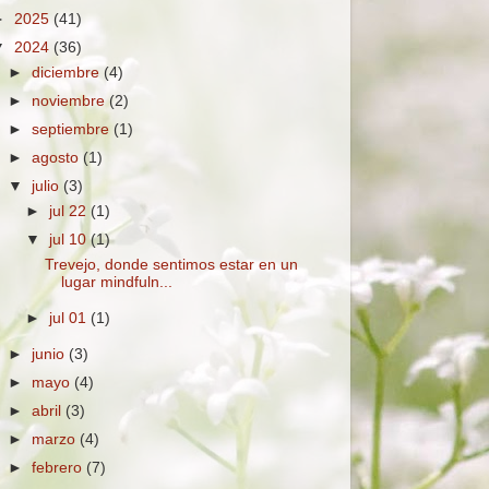
►
2025
(41)
▼
2024
(36)
►
diciembre
(4)
►
noviembre
(2)
►
septiembre
(1)
►
agosto
(1)
▼
julio
(3)
►
jul 22
(1)
▼
jul 10
(1)
Trevejo, donde sentimos estar en un
lugar mindfuln...
►
jul 01
(1)
►
junio
(3)
►
mayo
(4)
►
abril
(3)
►
marzo
(4)
►
febrero
(7)