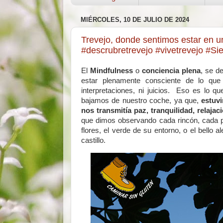
MIÉRCOLES, 10 DE JULIO DE 2024
Trevejo, donde sentimos estar en u
#descrubretrevejo #vivetrevejo #S
El
Mindfulness
o
conciencia plena
, se d
estar plenamente consciente de lo que
interpretaciones, ni juicios. Eso es lo q
bajamos de nuestro coche, ya que,
estuv
nos transmitía paz, tranquilidad, relaja
que dimos observando cada rincón, cada pie
flores, el verde de su entorno, o el bello a
castillo.