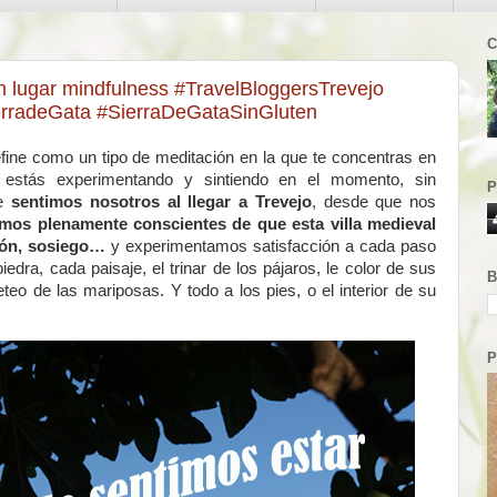
C
n lugar mindfulness #TravelBloggersTrevejo
ierradeGata #SierraDeGataSinGluten
efine como un tipo de meditación en la que te concentras en
 estás experimentando y sintiendo en el momento, sin
P
ue
sentimos nosotros al llegar a Trevejo
, desde que nos
imos plenamente conscientes de que esta villa medieval
ción, sosiego…
y experimentamos satisfacción a cada paso
dra, cada paisaje, el trinar de los pájaros, le color de sus
B
leteo de las mariposas. Y todo a los pies, o el interior de su
P