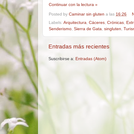
Continuar con la lectura »
Posted by
Caminar sin gluten
a las
16:26
N
Labels:
Arquitectura
,
Cáceres
,
Crónicas
,
Ext
Senderismo
,
Sierra de Gata
,
singluten
,
Turi
Entradas más recientes
Suscribirse a:
Entradas (Atom)