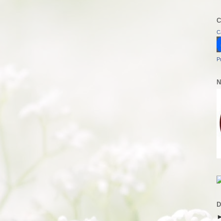
C
C
P
N
D