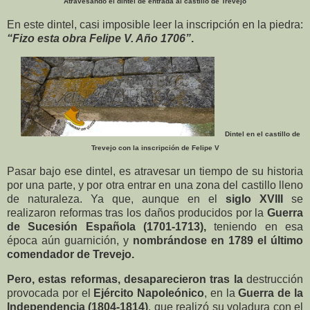
Atravesando el dintel de entrada al castillo de Trevejo
En este dintel, casi imposible leer la inscripción en la piedra:
“Fizo esta obra Felipe V. Año 1706”
.
Dintel en el castillo de
Trevejo con la inscripción de Felipe V
Pasar bajo ese dintel, es atravesar un tiempo de su historia
por una parte, y por otra entrar en una zona del castillo lleno
de naturaleza. Ya que, aunque en el
siglo XVIII
se
realizaron reformas tras los daños producidos por la
Guerra
de Sucesión Española (1701-1713),
teniendo en esa
época aún guarnición, y
nombrándose en 1789 el último
comendador de Trevejo.
Pero, estas reformas, desaparecieron tras la
destrucción
provocada por el
Ejército Napoleónico
, en la
Guerra de la
Independencia (1804-1814)
, que realizó su voladura con el