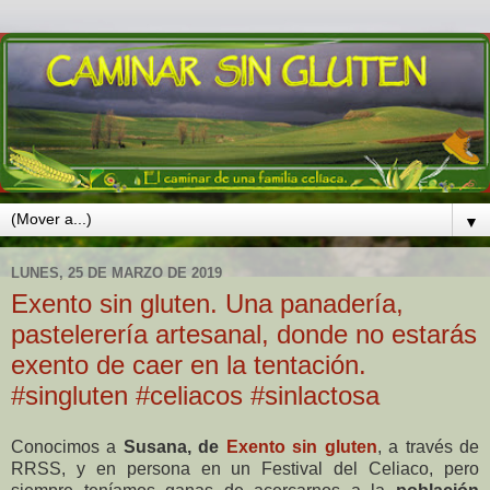
▼
LUNES, 25 DE MARZO DE 2019
Exento sin gluten. Una panadería,
pastelerería artesanal, donde no estarás
exento de caer en la tentación.
#singluten #celiacos #sinlactosa
Conocimos a
Susana, de
Exento sin gluten
, a través de
RRSS, y en persona en un Festival del Celiaco, pero