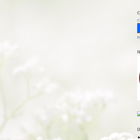
C
C
P
N
D