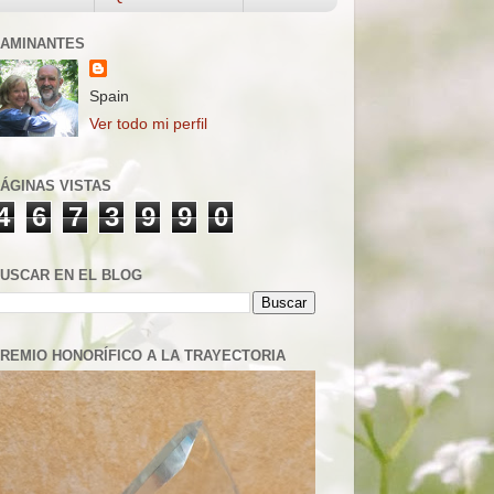
AMINANTES
Spain
Ver todo mi perfil
ÁGINAS VISTAS
4
6
7
3
9
9
0
USCAR EN EL BLOG
REMIO HONORÍFICO A LA TRAYECTORIA