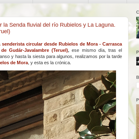
C
la Senda fluvial del río Rubielos y La Laguna.
uel)
 senderista circular desde Rubielos de Mora - Carrasca
 de Gudár-Javalambre (Teruel)
,
ese mismo día, tras el
P
nso y hasta la siesta para algunos, realizamos por la tarde
ielos de Mora
, y esta es la crónica.
B
P