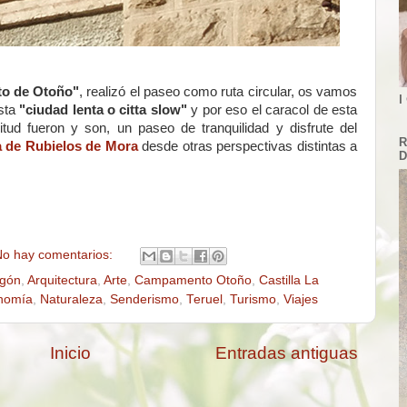
o de Otoño"
, realizó el paseo como ruta circular, os vamos
I
esta
"ciudad lenta o citta slow"
y por eso el caracol de esta
ud fueron y son, un paseo de tranquilidad y disfrute del
R
la de Rubielos de Mora
desde otras perspectivas distintas a
D
o hay comentarios:
gón
,
Arquitectura
,
Arte
,
Campamento Otoño
,
Castilla La
nomía
,
Naturaleza
,
Senderismo
,
Teruel
,
Turismo
,
Viajes
Inicio
Entradas antiguas