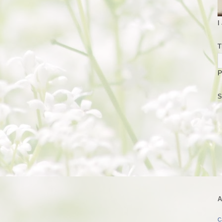
I
T
P
S
A
C