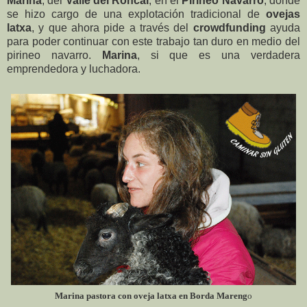
Marina
, del
Valle del Roncal
, en el
Pirineo Navarro
, donde
se hizo cargo de una explotación tradicional de
ovejas
latxa
, y que ahora pide a través del
crowdfunding
ayuda
para poder continuar con este trabajo tan duro en medio del
pirineo navarro.
Marina
, si que es una verdadera
emprendedora y luchadora.
Marina pastora con oveja latxa en Borda Mareng
o