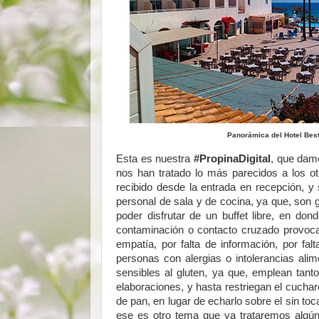
Panorámica del Hotel Best
Esta es nuestra
#PropinaDigital
, que damo
nos han tratado lo más parecidos a los ot
recibido desde la entrada en recepción, y 
personal de sala y de cocina, ya que, son 
poder disfrutar de un buffet libre, en do
contaminación o contacto cruzado provocado
empatía, por falta de información, por fal
personas con alergias o intolerancias ali
sensibles al gluten, ya que, emplean tant
elaboraciones, y hasta restriegan el cuchar
de pan, en lugar de echarlo sobre el sin to
ese es otro tema que ya trataremos algún