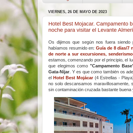
VIERNES, 26 DE MAYO DE 2023
Hotel Best Mojacar. Campamento base
noche para visitar el Levante Almer
Os dijimos que según nos fuera siendo p
habíamos resumido en:
Guía de 8 días/7
de norte a sur excursiones, senderismo
estamos, comenzando por el principio, el l
que elegimos como
"Campamento Base
Gata-Níjar
. Y es que como también os ad
el
Hotel Best Mojácar
(4 Estrellas - Playa
no solo descansamos maravillosamente, si
sin contaminación cruzada bastante buena 