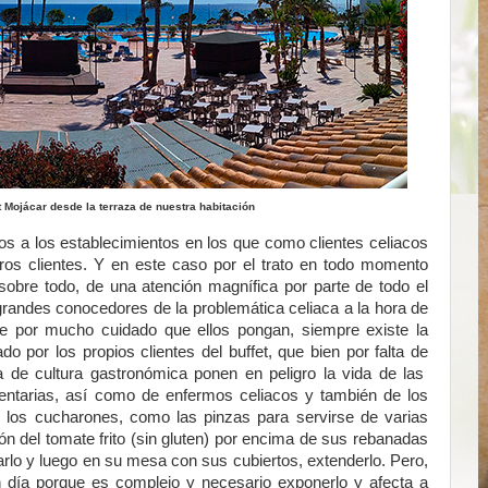
 Mojácar desde la terraza de nuestra habitación
s a los establecimientos en los que como clientes celiacos
ros clientes. Y en este caso por el trato en todo momento
sobre todo, de una atención magnífica por parte de todo el
grandes conocedores de la problemática celiaca a la hora de
nde por mucho cuidado que ellos pongan, siempre existe la
 por los propios clientes del buffet, que bien por falta de
ta de cultura gastronómica ponen en peligro la vida de las
mentarias, así como de enfermos celiacos y también de los
o los cucharones, como las pinzas para servirse de varias
ón del tomate frito (sin gluten) por encima de sus rebanadas
carlo y luego en su mesa con sus cubiertos, extenderlo. Pero,
 día porque es complejo y necesario exponerlo y afecta a