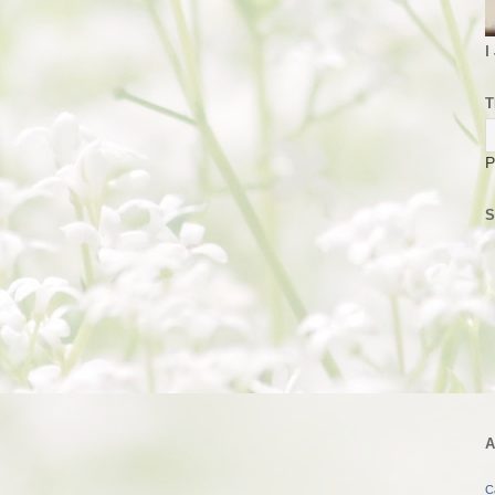
I
T
P
S
A
C