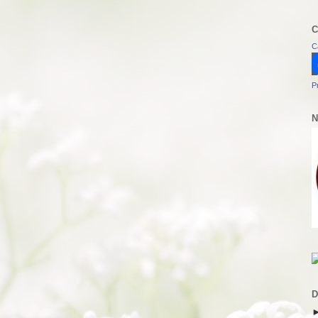
C
C
P
N
D