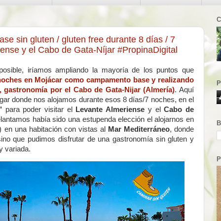
C
 sin gluten / gluten free durante 8 días / 7
iense y el Cabo de Gata-Níjar #PropinaDigital
osible, iríamos ampliando la mayoría de los puntos que
 noches en Mojácar como campamento base y realizando
P
, gastronomía por el Cabo de Gata-Nijar (Almería)
. Aquí
ugar donde nos alojamos durante esos 8 días/7 noches, en el
"
para poder visitar el
Levante Almeriense
y el
Cabo de
elantamos había sido una
estupenda elección el alojarnos en
B
) en una habitación con vistas al
Mar Mediterráneo
, donde
no que pudimos disfrutar de una gastronomía sin gluten y
y variada.
P