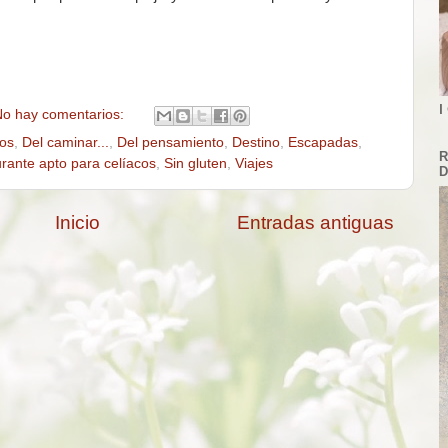
I
o hay comentarios:
cos
,
Del caminar...
,
Del pensamiento
,
Destino
,
Escapadas
,
R
rante apto para celíacos
,
Sin gluten
,
Viajes
D
Inicio
Entradas antiguas