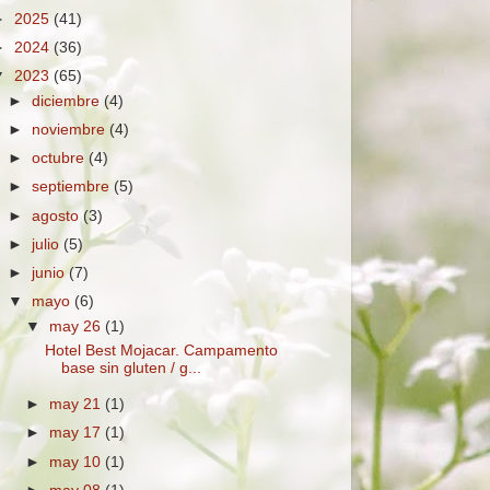
►
2025
(41)
►
2024
(36)
▼
2023
(65)
►
diciembre
(4)
►
noviembre
(4)
►
octubre
(4)
►
septiembre
(5)
►
agosto
(3)
►
julio
(5)
►
junio
(7)
▼
mayo
(6)
▼
may 26
(1)
Hotel Best Mojacar. Campamento
base sin gluten / g...
►
may 21
(1)
►
may 17
(1)
►
may 10
(1)