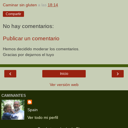
Caminar sin gluten
a las
18:14
Compartir
No hay comentarios:
Publicar un comentario
Hemos decidido moderar los comentarios.
Gracias por dejarnos el tuyo
‹
›
Inicio
Ver versión web
CAMINANTES
Spain
Ver todo mi perfil