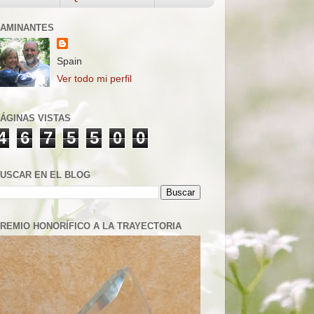
AMINANTES
Spain
Ver todo mi perfil
ÁGINAS VISTAS
4
6
7
5
5
0
0
USCAR EN EL BLOG
REMIO HONORÍFICO A LA TRAYECTORIA