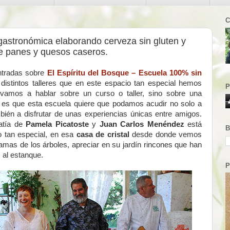
C
gastronómica elaborando cerveza sin gluten y
e panes y quesos caseros.
ntradas sobre
El Espíritu del Bosque – Escuela 100% sin
 distintos talleres que en este espacio tan especial hemos
P
 vamos a hablar sobre un curso o taller, sino sobre una
 es que esta escuela quiere que podamos acudir no solo a
bién a disfrutar de unas experiencias únicas entre amigos.
patía de
Pamela Picatoste
y
Juan Carlos Menéndez
está
B
o tan especial, en esa
casa de cristal
desde donde vemos
amas de los árboles, apreciar en su jardín rincones que han
 al estanque.
P