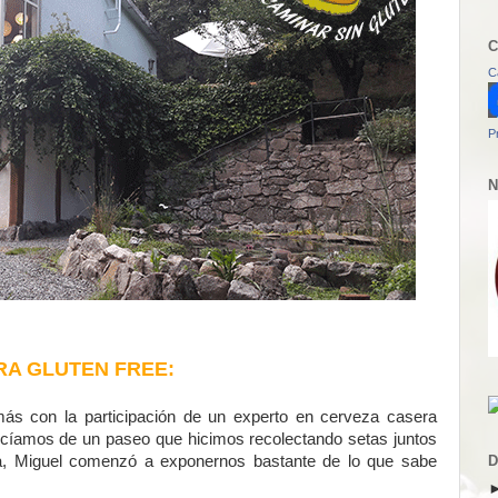
C
C
P
N
A GLUTEN FREE:
emás con la participación de un experto en cerveza casera
ocíamos de un paseo que hicimos recolectando setas juntos
a, Miguel comenzó a exponernos bastante de lo que sabe
D