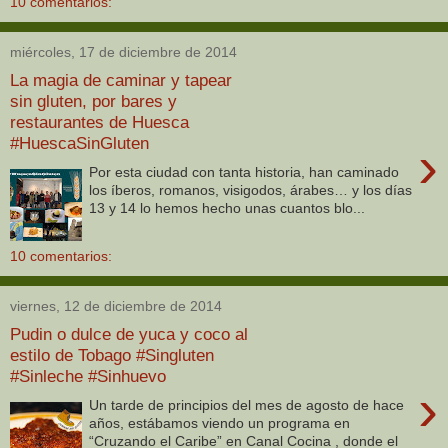
10 comentarios:
miércoles, 17 de diciembre de 2014
La magia de caminar y tapear
sin gluten, por bares y
restaurantes de Huesca
#HuescaSinGluten
›
Por esta ciudad con tanta historia, han caminado
los íberos, romanos, visigodos, árabes… y los días
13 y 14 lo hemos hecho unas cuantos blo...
10 comentarios:
viernes, 12 de diciembre de 2014
Pudin o dulce de yuca y coco al
estilo de Tobago #Singluten
#Sinleche #Sinhuevo
›
Un tarde de principios del mes de agosto de hace
años, estábamos viendo un programa en
“Cruzando el Caribe” en Canal Cocina , donde el