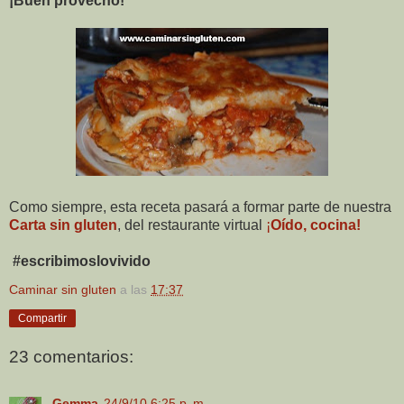
¡Buen provecho!
Como siempre, esta receta pasará a formar parte de nuestra
Carta sin gluten
, del restaurante virtual
¡
Oído, cocina!
#escribimoslovivido
Caminar sin gluten
a las
17:37
Compartir
23 comentarios:
Gemma
24/9/10 6:25 p. m.