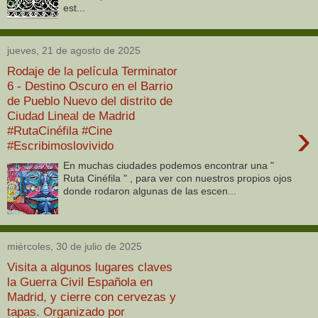
est...
jueves, 21 de agosto de 2025
Rodaje de la película Terminator
6 - Destino Oscuro en el Barrio
de Pueblo Nuevo del distrito de
Ciudad Lineal de Madrid
›
#RutaCinéfila #Cine
#Escribimoslovivido
En muchas ciudades podemos encontrar una "
Ruta Cinéfila " , para ver con nuestros propios ojos
donde rodaron algunas de las escen...
miércoles, 30 de julio de 2025
Visita a algunos lugares claves
la Guerra Civil Española en
Madrid, y cierre con cervezas y
tapas. Organizado por