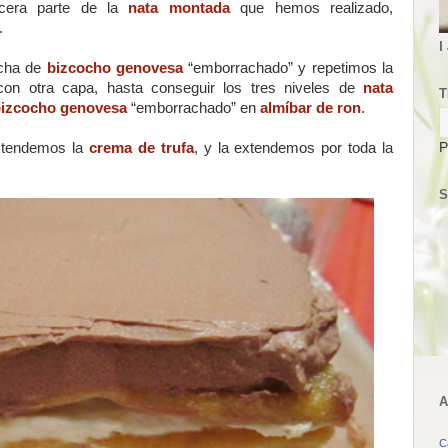
rcera parte de la
nata montada
que hemos realizado,
.
I
ncha de
bizcocho genovesa
“emborrachado” y repetimos la
con otra capa, hasta conseguir los tres niveles de
nata
T
izcocho genovesa
“emborrachado” en
almíbar de ron
.
xtendemos la
crema de trufa
, y la extendemos por toda la
P
S
A
C