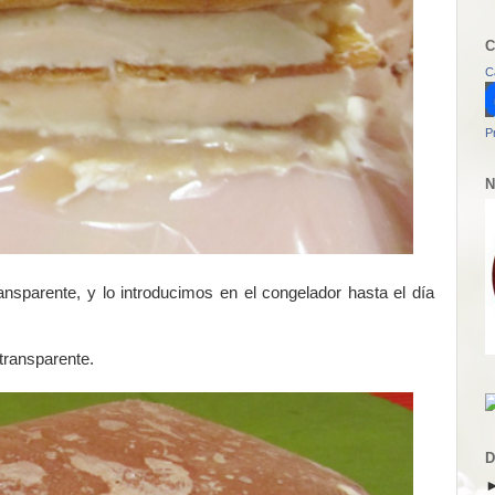
C
C
P
N
nsparente, y lo introducimos en el congelador hasta el día
transparente.
D