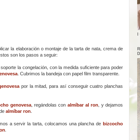
I
icar la elaboración o montaje de la tarta de nata, crema de
R
D
estos son los pasos a seguir:
oporte la congelación, con la medida suficiente para poder
genovesa
. Cubrimos la bandeja con papel film transparente.
genovesa
por la mitad, para así conseguir cuatro planchas
ocho genovesa
, regándolas con
almíbar al ron
, y dejamos
 de
almíbar ron
.
mos a servir la tarta, colocamos una plancha de
bizcocho
ron
.