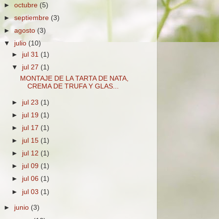
►
octubre
(5)
►
septiembre
(3)
►
agosto
(3)
▼
julio
(10)
►
jul 31
(1)
▼
jul 27
(1)
MONTAJE DE LA TARTA DE NATA,
CREMA DE TRUFA Y GLAS...
►
jul 23
(1)
►
jul 19
(1)
►
jul 17
(1)
►
jul 15
(1)
►
jul 12
(1)
►
jul 09
(1)
►
jul 06
(1)
►
jul 03
(1)
►
junio
(3)