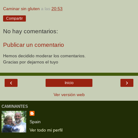
Caminar sin gluten
a las
20:53
Compartir
No hay comentarios:
Publicar un comentario
Hemos decidido moderar los comentarios.
Gracias por dejarnos el tuyo
‹
›
Inicio
Ver versión web
CAMINANTES
Spain
Ver todo mi perfil