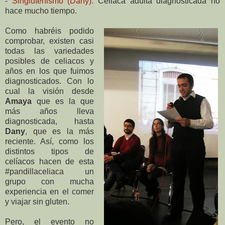
-
Singlutenismo (Dany):
Celiaca adulta diagnosticada no
hace mucho tiempo.
Como habréis podido
comprobar, existen casi
todas las variedades
posibles de celiacos y
años en los que fuimos
diagnosticados. Con lo
cual la visión desde
Amaya
que es la que
más años lleva
diagnosticada, hasta
Dany
, que es la más
reciente. Así, como los
distintos tipos de
celíacos hacen de esta
#pandillaceliaca un
grupo con mucha
experiencia en el comer
y viajar sin gluten.
Pero, el evento no