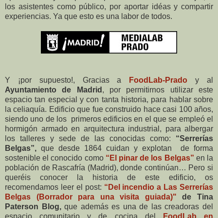
los asistentes como público, por aportar idéas y compartir
experiencias. Ya que esto es una labor de todos.
Y ¡por supuesto!, Gracias a
FoodLab-Prado
y al
Ayuntamiento de Madrid
, por permitirnos utilizar este
espacio tan especial y con tanta historia, para hablar sobre
la celiaquía. Edificio que fue construido hace casi 100 años,
siendo uno de los primeros edificios en el que se empleó el
hormigón armado en arquitectura industrial, para albergar
los talleres y sede de las conocidas como:
“Serrerías
Belgas”,
que desde 1864 cuidan y explotan de forma
sostenible el conocido como
“El pinar de los Belgas”
en la
población de Rascafría (Madrid), donde continúan… Pero si
queréis conocer la historia de este edificio, os
recomendamos leer el post:
“Del incendio a Las Serrerías
Belgas (Borrador para una visita guiada)"
de Tina
Paterson Blog,
que además es una de las creadoras del
espacio comunitario y de cocina del
FoodLab en