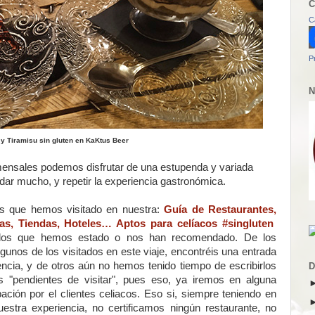
C
C
P
N
 y Tiramisu sin gluten en KaKtus Beer
omensales podemos disfrutar de una estupenda y variada
rdar mucho, y repetir la experiencia gastronómica.
es que hemos visitado en nuestra:
Guía de Restaurantes,
rías, Tiendas, Hoteles… Aptos para celíacos #singluten
 los que hemos estado o nos han recomendado. De los
unos de los visitados en este viaje, encontréis una entrada
encia, y de otros aún no hemos tenido tiempo de escribirlos
D
"pendientes de visitar", pues eso, ya iremos en alguna
ión por el clientes celiacos. Eso si, siempre teniendo en
stra experiencia, no certificamos ningún restaurante, no