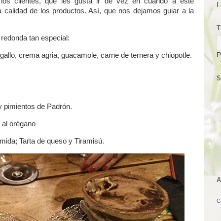
los clientes, que les gusta ir de vez en cuando a este
I
la calidad de los productos. Así, que nos dejamos guiar a la
T
redonda tan especial:
P
allo, crema agria, guacamole, carne de ternera y chiopotle.
S
n y pimientos de Padrón.
as al orégano
mida; Tarta de queso y Tiramisú.
A
C