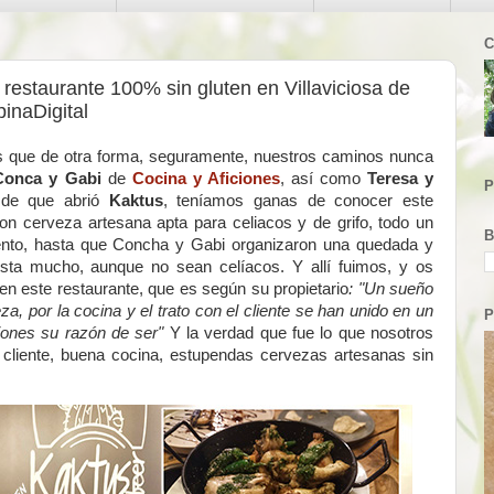
C
restaurante 100% sin gluten en Villaviciosa de
inaDigital
as que de otra forma, seguramente, nuestros caminos nunca
Conca y Gabi
de
Cocina y Aficiones
, así como
Teresa y
P
sde que abrió
Kaktus
, teníamos ganas de conocer este
n cerveza artesana apta para celiacos y de grifo, todo un
B
nto, hasta que Concha y Gabi organizaron una quedada y
gusta mucho, aunque no sean celíacos. Y allí fuimos, y os
n este restaurante, que es según su propietario
: "Un sueño
a, por la cocina y el trato con el cliente se han unido en un
P
iones su razón de ser"
Y la verdad que fue lo que nosotros
 cliente, buena cocina, estupendas cervezas artesanas sin