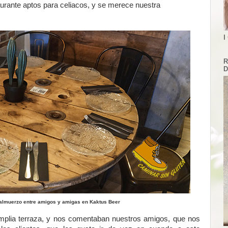
aurante aptos para celiacos, y se merece nuestra
I
R
D
almuerzo entre amigos y amigas en Kaktus Beer
amplia terraza, y nos comentaban nuestros amigos, que nos