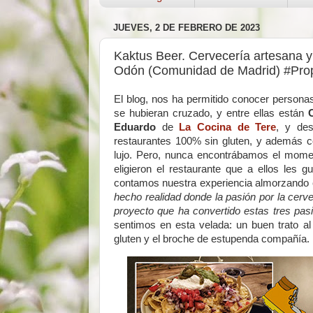
JUEVES, 2 DE FEBRERO DE 2023
Kaktus Beer. Cervecería artesana y 
Odón (Comunidad de Madrid) #Prop
El blog, nos ha permitido conocer person
se hubieran cruzado, y entre ellas están
Eduardo
de
La Cocina de Tere
, y de
restaurantes 100% sin gluten, y además co
lujo. Pero, nunca encontrábamos el mome
eligieron el restaurante que a ellos les 
contamos nuestra experiencia almorzando e
hecho realidad donde la pasión por la cervez
proyecto que ha convertido estas tres pas
sentimos en esta velada: un buen trato al
gluten y el broche de estupenda compañía.