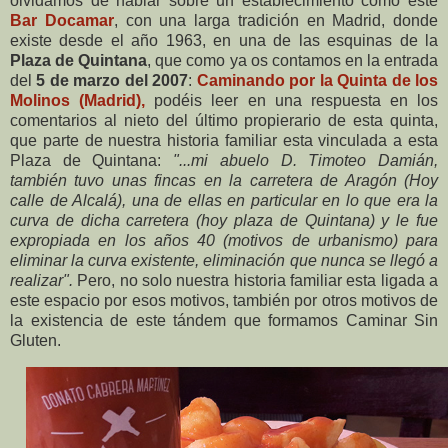
olvidamos de hablar sobre un establecimiento como este
Bar Docamar
, con una larga tradición en Madrid, donde
existe desde el año 1963, en una de las esquinas de la
Plaza de Quintana
, que como ya os contamos en la entrada
del
5 de marzo del 2007
:
Caminando por la Quinta de los
Molinos (Madrid),
podéis leer en una respuesta en los
comentarios al nieto del último propierario de esta quinta,
que parte de nuestra historia familiar esta vinculada a esta
Plaza de Quintana:
"...mi abuelo D. Timoteo Damián,
también tuvo unas fincas en la carretera de Aragón (Hoy
calle de Alcalá), una de ellas en particular en lo que era la
curva de dicha carretera (hoy plaza de Quintana) y le fue
expropiada en los años 40 (motivos de urbanismo) para
eliminar la curva existente, eliminación que nunca se llegó a
realizar".
Pero, no solo nuestra historia familiar esta ligada a
este espacio por esos motivos, también por otros motivos de
la existencia de este tándem que formamos Caminar Sin
Gluten.