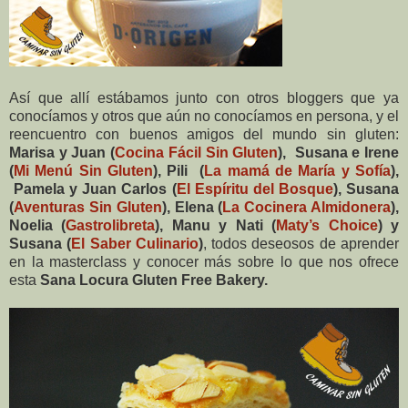
Así que allí estábamos junto con otros bloggers que ya
conocíamos y otros que aún no conocíamos en persona, y el
reencuentro con buenos amigos del mundo sin gluten:
Marisa y Juan (
Cocina Fácil Sin
Gluten
), Susana e Irene
(
Mi Menú Sin Gluten
), Pili (
La mamá de María y Sofía
),
Pamela y Juan Carlos (
El Espíritu del Bosque
), Susana
(
Aventuras Sin Gluten
), Elena (
La Cocinera Almidonera
),
Noelia (
Gastrolibreta
), Manu y Nati (
Maty’s Choice
) y
Susana (
El Saber Culinario
)
, todos deseosos de aprender
en la masterclass y conocer más sobre lo que nos ofrece
esta
Sana Locura Gluten Free Bakery.