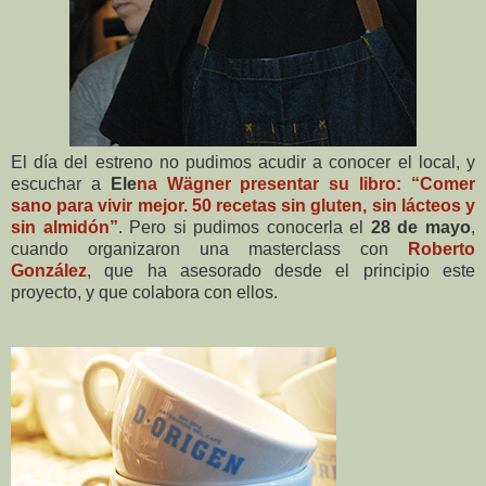
El día del estreno no pudimos acudir a conocer el local, y
escuchar a
Ele
na Wägner presentar su libro: “Comer
sano para vivir mejor. 50 recetas sin gluten, sin lácteos y
sin almidón”
. Pero si pudimos conocerla el
28 de mayo
,
cuando organizaron una masterclass con
Roberto
González
, que ha asesorado desde el principio este
proyecto, y que colabora con ellos.