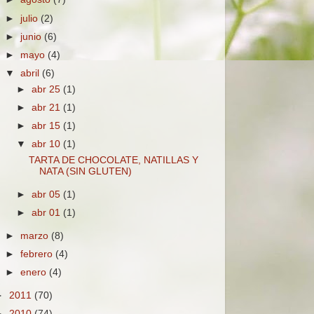
►
julio
(2)
►
junio
(6)
►
mayo
(4)
▼
abril
(6)
►
abr 25
(1)
►
abr 21
(1)
►
abr 15
(1)
▼
abr 10
(1)
TARTA DE CHOCOLATE, NATILLAS Y
NATA (SIN GLUTEN)
►
abr 05
(1)
►
abr 01
(1)
►
marzo
(8)
►
febrero
(4)
►
enero
(4)
►
2011
(70)
►
2010
(74)