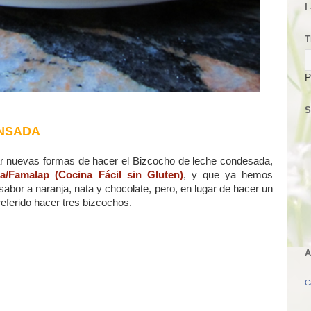
I
T
P
S
NSADA
r nuevas formas de hacer el Bizcocho de leche condesada,
a/Famalap (Cocina Fácil sin Gluten)
, y que ya hemos
sabor a naranja, nata y chocolate, pero, en lugar de hacer un
eferido hacer tres bizcochos.
A
C