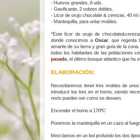
-
Huevos grandes, 6 uds.
-
Gasificante, 2 sobres dobles.
-
Licor de orujo chocolate & cerezas, 40 ml
-
Mantequilla, para untar moldes.
*Este licor de orujo de chocolate&cereza
donde conocimos a
Oscar
, que regenta 
amante de su tierra y gran guía de la zo
todos los habitantes de las poblaciones c
pasado
, el último bosque atlántico que ha 
ELABORACIÓN:
Necesitaremos tener tres moldes de unos 
introducir los tres en el horno, siendo nece
resto pueden ser como se deseen.
Encender el horno a 170ºC
Ponemos la mantequilla en un cazo al fuego
Mezclamos en un bol profundo los dos tipos 