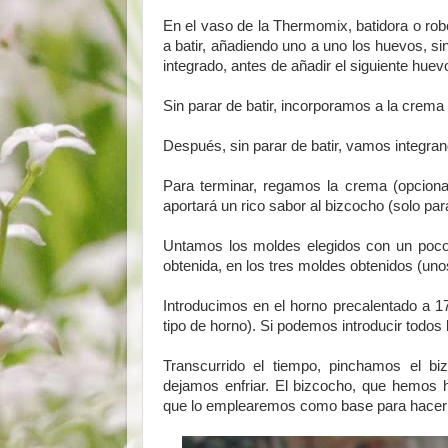
En el vaso de la Thermomix, batidora o r
a batir, añadiendo uno a uno los huevos, si
integrado, antes de añadir el siguiente huev
Sin parar de batir, incorporamos a la crema 
Después, sin parar de batir, vamos integra
Para terminar, regamos la crema (opciona
aportará un rico sabor al bizcocho (solo par
Untamos los moldes elegidos con un poco
obtenida, en los tres moldes obtenidos (un
Introducimos en el horno precalentado a 17
tipo de horno). Si podemos introducir todos
Transcurrido el tiempo, pinchamos el 
dejamos enfriar. El bizcocho, que hemos 
que lo emplearemos como base para hacer l