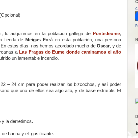
C
C
 (Opcional)
P
s, lo adquirimos en la población gallega de
Pontedeume
,
la tienda de
Meigas Forá
en esta población, una persona
N
na. En estos días, nos hemos acordado mucho de
Oscar
, y de
ercanas a
Las Fragas do Eume donde caminamos el año
sufrido un lamentable incendio.
22 – 24 cm para poder realizar los bizcochos, y así poder
sario que uno de ellos sea algo alto, y de base extraíble. El
D
 y la derretimos.
de harina y el gasificante.