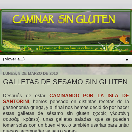
▼
LUNES, 8 DE MARZO DE 2010
GALLETAS DE SESAMO SIN GLUTEN
Después de estar
CAMINANDO POR LA ISLA DE
SANTORINI
, hemos pensado en distintas recetas de la
gastronomía griega, y al final nos hemos decidido por hacer
estas galletas de sésamo sin gluten (χωρίς γλουτένη
σουσάμι κράκερ), unas galletas saladas, que se pueden
tomar solas con un buen vino, o también usarlas para untar
quesos, acompañar salsas o sopas...