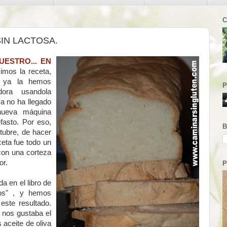
C
SIN LACTOSA.
UESTRO... EN
imos la receta,
y ya la hemos
P
dora usandola
a no ha llegado
nueva máquina
fasto. Por eso,
B
tubre, de hacer
ceta fue todo un
con una corteza
or.
P
a en el libro de
dos" , y hemos
este resultado.
 nos gustaba el
 aceite de oliva