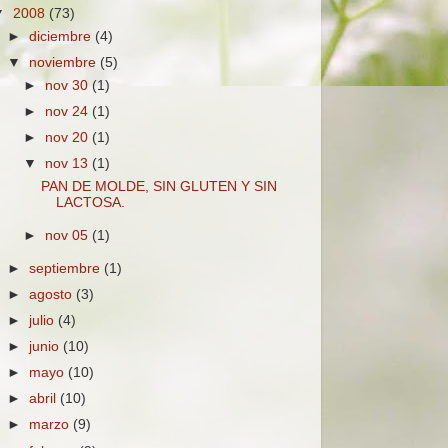
▼
2008
(73)
►
diciembre
(4)
▼
noviembre
(5)
►
nov 30
(1)
►
nov 24
(1)
►
nov 20
(1)
▼
nov 13
(1)
PAN DE MOLDE, SIN GLUTEN Y SIN
LACTOSA.
►
nov 05
(1)
►
septiembre
(1)
►
agosto
(3)
►
julio
(4)
►
junio
(10)
►
mayo
(10)
►
abril
(10)
►
marzo
(9)