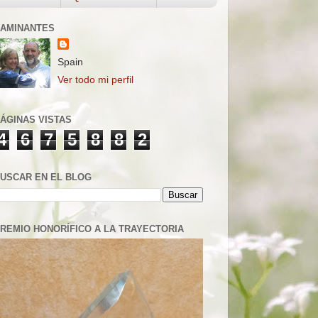
AMINANTES
Spain
Ver todo mi perfil
ÁGINAS VISTAS
4
6
7
5
8
8
2
USCAR EN EL BLOG
REMIO HONORÍFICO A LA TRAYECTORIA