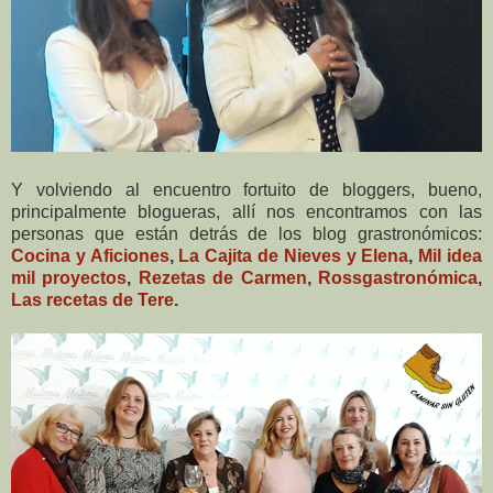
Y volviendo al encuentro fortuito de bloggers, bueno,
principalmente blogueras, allí nos encontramos con las
personas que están detrás de los blog grastronómicos:
Cocina y Aficiones
,
La Cajita de Nieves y Elena
,
Mil idea
mil proyectos
,
Rezetas de Carmen
,
Rossgastronómica
,
Las recetas de Tere
.