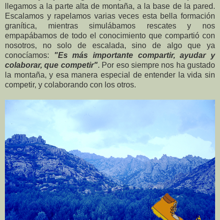
llegamos a la parte alta de montaña, a la base de la pared.
Escalamos y rapelamos varias veces esta bella formación
granítica, mientras simulábamos rescates y nos
empapábamos de todo el conocimiento que compartió con
nosotros, no solo de escalada, sino de algo que ya
conocíamos:
"Es más importante compartir, ayudar y
colaborar, que competir"
. Por eso siempre nos ha gustado
la montaña, y esa manera especial de entender la vida sin
competir, y colaborando con los otros.