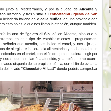
 junto al Mediterráneo, y por la ciudad de
Alicante
y
I
co histórico, y tras visitar su
concatedral (Iglesia de San
heladería italiana en la
calle Muñoz
, en una provincia con
T
pero esto no es lo que nos llamó la atención, aunque también.
ría italiana de
“gelato di Sicilia”
en Alicante, sino que al
P
ramos en este tipo de establecimientos - preguntamos:
a señorita que atendía, nos indico el cartel, y nos dijo que
S
as de alergias e intolerancia alimentarias y cada uno de sus
ndicados en el cartel, con el fin de que se pudiera elegir por
, y eso si que nos llamó la atención, y también, como ocurre
elados disponía de su propia espátula, con el fin de evitar la
ta del helado
“Cioccolato Al Latt”
donde podéis comprobar
A
C