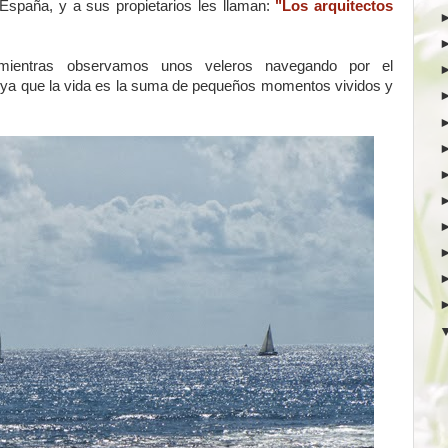
 España, y a sus propietarios les llaman:
"Los arquitectos
mientras observamos unos veleros navegando por el
, ya que la vida es la suma de pequeños momentos vividos y