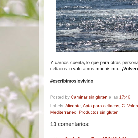
Y darnos cuenta, lo que para otras persona
celíacos lo valoramos muchísimo.
¡Volver
#escribimoslovivido
Posted by
Caminar sin gluten
a las
17:46
Labels:
Alicante
,
Apto para celíacos
,
C. Vale
Mediterráneo
,
Productos sin gluten
13 comentarios: