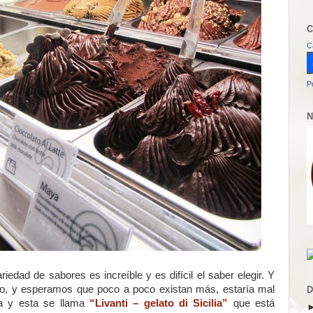
C
C
P
N
edad de sabores es increíble y es difícil el saber elegir. Y
po, y esperamos que poco a poco existan más, estaría mal
D
a y esta se llama
“Livanti – gelato di Sicilia”
que está