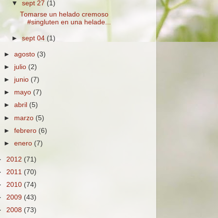
▼
sept 27
(1)
Tomarse un helado cremoso
#singluten en una helade...
►
sept 04
(1)
►
agosto
(3)
►
julio
(2)
►
junio
(7)
►
mayo
(7)
►
abril
(5)
►
marzo
(5)
►
febrero
(6)
►
enero
(7)
►
2012
(71)
►
2011
(70)
►
2010
(74)
►
2009
(43)
►
2008
(73)