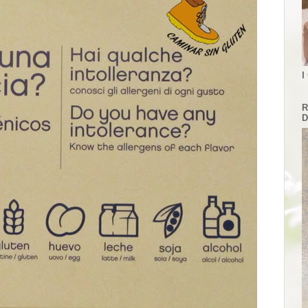
I
R
D