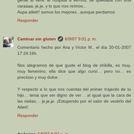
gente al venir al hospital a vernos, se quedaba con una
caraaaa, je,je, y lo que nos reímos...
Aupa atleti!! somos los mejores...aunque perdamos
Responder
Caminar sin gluten
6/9/07 9:01 p. m.
Comentario hecho por Ana y Víctor M., el día 20-01-2007
17:24:16h.
Nos alegramos de que guste el blog de shikilla, es muy,
muy femenino, ella dice que algo cursí… pero no… es
precioso y muy dulce.
Y respecto a lo que nos cuentas del primer trajecito de tu
hijo… tenia que ser digno de ver… al igual que la cara de
las visitas… je,je,je. ¡Estupendo por el valor de vestirlo del
Atletí!.
Responder