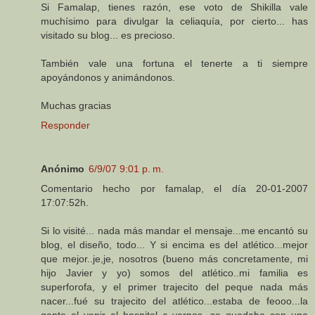
Si Famalap, tienes razón, ese voto de Shikilla vale
muchísimo para divulgar la celiaquía, por cierto... has
visitado su blog... es precioso.
También vale una fortuna el tenerte a ti siempre
apoyándonos y animándonos.
Muchas gracias
Responder
Anónimo
6/9/07 9:01 p. m.
Comentario hecho por famalap, el día 20-01-2007
17:07:52h.
Si lo visité... nada más mandar el mensaje...me encantó su
blog, el diseño, todo... Y si encima es del atlético...mejor
que mejor..je,je, nosotros (bueno más concretamente, mi
hijo Javier y yo) somos del atlético..mi familia es
superforofa, y el primer trajecito del peque nada más
nacer...fué su trajecito del atlético...estaba de feooo...la