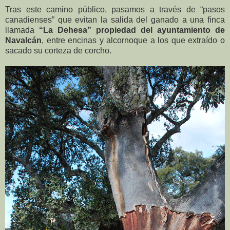
Tras este camino público, pasamos a través de “pasos
canadienses” que evitan la salida del ganado a una finca
llamada
“La Dehesa” propiedad del ayuntamiento de
Navalcán
, entre encinas y alcornoque a los que extraído o
sacado su corteza de corcho.