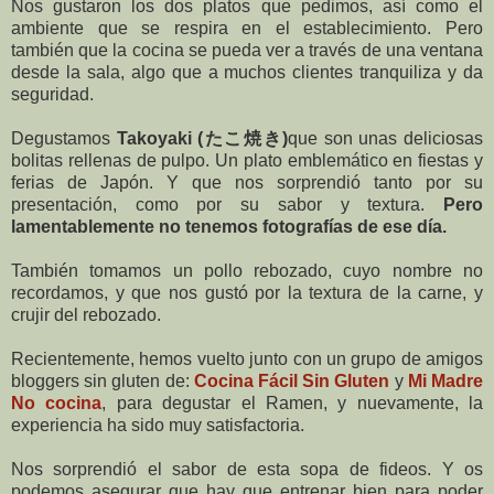
Nos gustaron los dos platos que pedimos, así como el
ambiente que se respira en el establecimiento. Pero
también que la cocina se pueda ver a través de una ventana
desde la sala, algo que a muchos clientes tranquiliza y da
seguridad.
Degustamos
Takoyaki (たこ焼き)
que son unas deliciosas
bolitas rellenas de pulpo. Un plato emblemático en fiestas y
ferias de Japón. Y que nos sorprendió tanto por su
presentación, como por su sabor y textura.
Pero
lamentablemente no tenemos fotografías de ese día.
También tomamos un pollo rebozado, cuyo nombre no
recordamos, y que nos gustó por la textura de la carne, y
crujir del rebozado.
Recientemente, hemos vuelto junto con un grupo de amigos
bloggers sin gluten de:
Cocina Fácil Sin Gluten
y
Mi Madre
No cocin
a
, para degustar el Ramen, y nuevamente, la
experiencia ha sido muy satisfactoria.
Nos sorprendió el sabor de esta sopa de fideos. Y os
podemos asegurar que hay que entrenar bien para poder