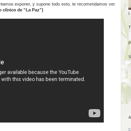
tentamos exponer, y supone todo esto, te recomendamos ver
o clínico de “La Paz”)
I
T
P
S
A
C