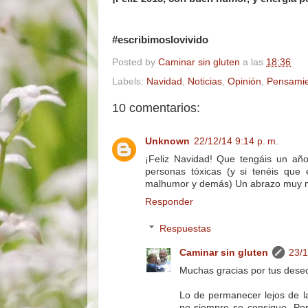
#escribimoslovivido
Posted by
Caminar sin gluten
a las
18:36
Labels:
Navidad
,
Noticias
,
Opinión
,
Pensami
10 comentarios:
Unknown
22/12/14 9:14 p. m.
¡Feliz Navidad! Que tengáis un año
personas tóxicas (y si tenéis que
malhumor y demás) Un abrazo muy m
Responder
Respuestas
Caminar sin gluten
23/1
Muchas gracias por tus deseo
Lo de permanecer lejos de l
no siempre se consigue. Por