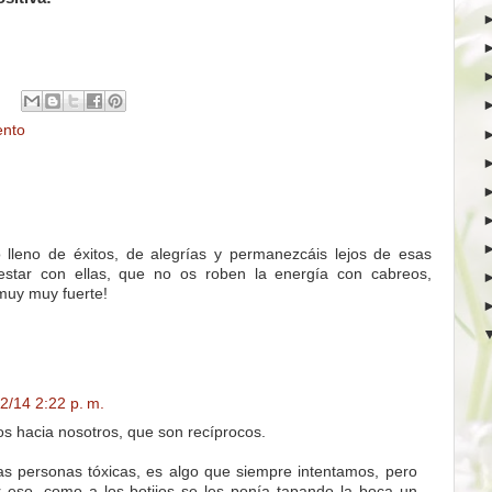
ento
 lleno de éxitos, de alegrías y permanezcáis lejos de esas
 estar con ellas, que no os roben la energía con cabreos,
uy muy fuerte!
2/14 2:22 p. m.
s hacia nosotros, que son recíprocos.
as personas tóxicas, es algo que siempre intentamos, pero
 eso, como a los botijos se les ponía tapando la boca un