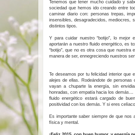
Tenemos que tener mucho cuidado y saber
sociedad que hemos ido creando entre tod
caminar diario con: personas trepas, impr
insensibles, desagradecidos, mediocres,
distintos tipos.
Y para cuidar nuestro “botijo”, lo mejor
aportarán a nuestro fluido energético, es to
“botijo”, que no es otra cosa que nuestra 
manera de ser, ennegreciendo nuestros sen
Te deseamos por tu felicidad interior que 
alejes de ellas. Rodeándote de personas 
vayan a chuparte la energía, sin envidia
honradas, con empatía hacia los demás… y s
fluido energético estará cargado de bu
positividad con los demás. Y si eres celíac
Es importante saber siempre de que nos a
física y mental.
¡Feliz 2015, con buen humor, y energía po