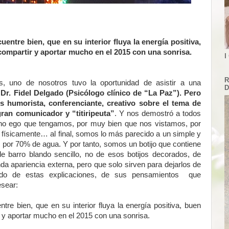
entre bien, que en su interior fluya la energía positiva,
compartir y aportar mucho en el 2015 con una sonrisa.
I
R
, uno de nosotros tuvo la oportunidad de asistir a una
D
l
Dr. Fidel Delgado (Psicólogo clínico de “La Paz”). Pero
s humorista, conferenciante, creativo sobre el tema de
an comunicador y “titiripeuta”
. Y nos demostró a todos
cho ego que tengamos, por muy bien que nos vistamos, por
ísicamente… al final, somos lo más parecido a un simple y
 por 70% de agua. Y por tanto, somos un botijo que contiene
de barro blando sencillo, no de esos botijos decorados, de
a apariencia externa, pero que solo sirven para dejarlos de
endo de estas explicaciones, de sus pensamientos que
esear:
tre bien, que en su interior fluya la energía positiva, buen
r y aportar mucho en el 2015 con una sonrisa.