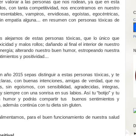
 valorar a las personas que nos rodean, ya que en esta
os, con tanta competitividad, nos encontramos en nuestro
C
esentables, vampiros, envidiosas, egoístas, egocéntricas,
 sin empatía alguna… en resumen con personas tóxicas de
C
P
 es alejarnos de estas personas tóxicas, que lo único que
xicidad y malos rollos; dañando al final el interior de nuestro
energía; alterando nuestro buen humor, estropeando nuestra
N
timientos y positividad…
en año 2015 sepas distinguir a estas personas tóxicas, y te
claras, con buenas intenciones, amigas de verdad, que no
s, sin egoísmos, con sensibilidad, agradecidas, integras,
iempre con una sonrisa en sus labios. Así tu “botijo” y tu
en humor y podrás compartir tus buenos sentimientos y
o, además continúa con tu dieta sin gluten.
limentamos, para el buen funcionamiento de nuestra salud
D
sitiva!