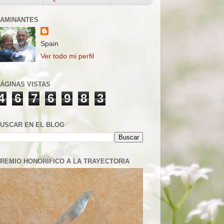
AMINANTES
Spain
Ver todo mi perfil
ÁGINAS VISTAS
4
6
7
6
9
8
3
USCAR EN EL BLOG
REMIO HONORÍFICO A LA TRAYECTORIA