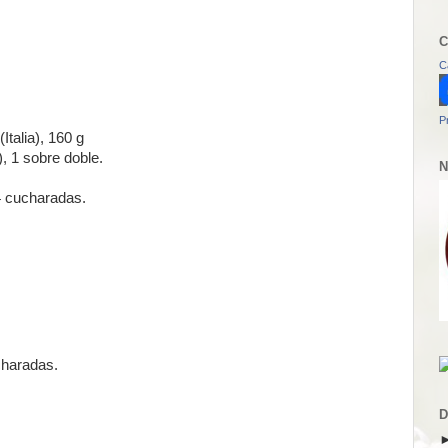
C
C
P
Italia), 160 g
, 1 sobre doble.
N
 4 cucharadas.
:
charadas.
D