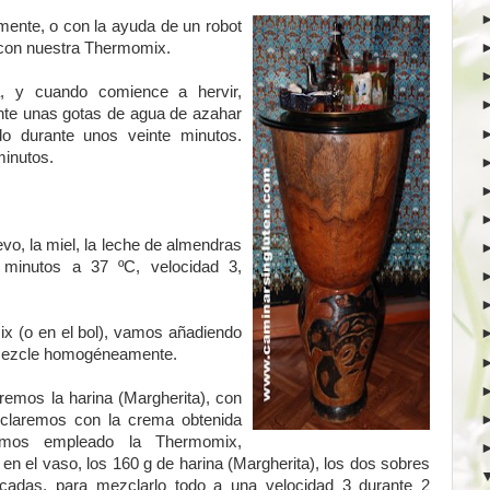
nte, o con la ayuda de un robot
con nuestra Thermomix.
 y cuando comience a hervir,
nte unas gotas de agua de azahar
o durante unos veinte minutos.
minutos.
o, la miel, la leche de almendras
 minutos a 37 ºC, velocidad 3,
ix (o en el bol), vamos añadiendo
e mezcle homogéneamente.
remos la harina (Margherita), con
zclaremos con la crema obtenida
hemos empleado la Thermomix,
 el vaso, los 160 g de harina (Margherita), los dos sobres
icadas, para mezclarlo todo a una velocidad 3 durante 2