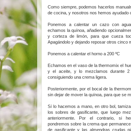
Como siempre, podemos hacerlos manualme
de cocina, y nosotros nos hemos ayudado 
Ponemos a calentar un cazo con agua,
echamos la quínoa, añadiendo opcionalme
y corteza de limón, para que cueza tod
Apagándolo y dejando reposar otros cinco 
Ponemos a calentar el horno a 200 ºC
Echamos en el vaso de la thermomix el huev
y el aceite, y lo mezclamos durante 2
consiguiendo una crema ligera.
Posteriormente, por el bocal de la thermom
sin dejar de mover la quínoa, para que s
Sí lo hacemos a mano, en otro bol, tamiza
los sobres de gasificante, que luego me
anteriormente. Por el contrario, si 
pondremos sobre la crema que permanece en
de gasificante y las almendras crudas p