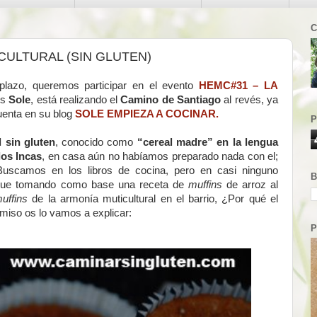
C
CULTURAL (SIN GLUTEN)
 plazo, queremos participar en el evento
HEMC#31 – LA
es
Sole
, está realizando el
Camino de Santiago
al revés, ya
uenta en su blog
SOLE EMPIEZA A COCINAR.
P
 sin gluten
, conocido como
“cereal madre”
en la lengua
los
Incas
, en casa aún no habíamos preparado nada con el;
Buscamos en los libros de cocina, pero en casi ninguno
B
 que tomando como base una receta de
muffins
de arroz al
uffins
de la armonía muticultural en el barrio, ¿Por qué el
miso os lo vamos a explicar:
P