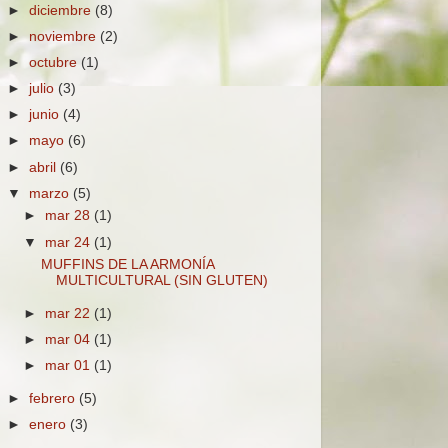
►
diciembre
(8)
►
noviembre
(2)
►
octubre
(1)
►
julio
(3)
►
junio
(4)
►
mayo
(6)
►
abril
(6)
▼
marzo
(5)
►
mar 28
(1)
▼
mar 24
(1)
MUFFINS DE LA ARMONÍA
MULTICULTURAL (SIN GLUTEN)
►
mar 22
(1)
►
mar 04
(1)
►
mar 01
(1)
►
febrero
(5)
►
enero
(3)