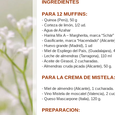
INGREDIENTES
PARA 12 MUFFINS:
- Quinoa (Perú), 50 g
- Corteza de limón, 1/2 ud.
- Agua de Azahar
- Harina Mix A – Margherita, marca “Schär” (
- Gasificante, marca “Hacendado” (Alicante)
- Huevo grande (Madrid), 1 ud
- Miel de Espliego del País, (Guadalajara),
- Leche de almendras (Tarragona), 110 ml
- Aceite de Girasol, 2 cucharadas.
- Almendras cruda picada (Alicante), 50 g.
PARA LA CREMA DE MISTELA
- Miel de almendro (Alicante), 1 cucharada.
- Vino Mistela de moscatel (Valencia), 2 cu
- Queso Mascarpone (Italia), 120 g.
PREPARACION: