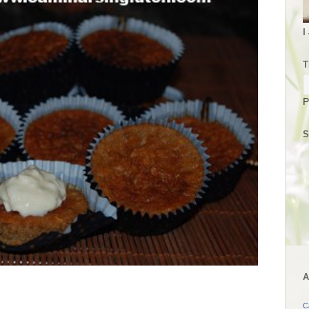
I
T
P
S
A
C