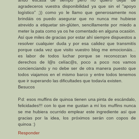
ando escasa de tiempo pero no quiero dejar de
agradeceros vuestra disponibilidad ya que sin el "apoyo
logístico" ;)) como yo le llamo que generosamente nos
brindáis os puedo asegurar que no nunca me hubiese
atrevido a etiquetar sin-glúten, sencillamente por miedo a
meter la pata como ya os he comentado en alguna ocasión.
Así que miles de gracias por estar ahí siempre dispuestos a
resolver cualquier duda y por esa calidez que transmitís
porque cada vez que visito vuestro blog me emocionáis...
es labor de todos luchar porque se reconozcan los
derechos de l@s celíac@s, poco a poco nos vamos
concienciando y no debe ser de otra manera puesto que
todos viajamos en el mismo barco y entre todos tenemos
que ir superando las dificultades que todavía existen.
Besucos
P.d: esos muffins de quinoa tienen una pinta de escándalo,
felicidades!!! con lo que me gustan a mí los muffins nunca
se me hubiera ocurrido emplear este ingrediente así que
gracias por la idea, los próximos serán con copos de
quinoa :)
Responder