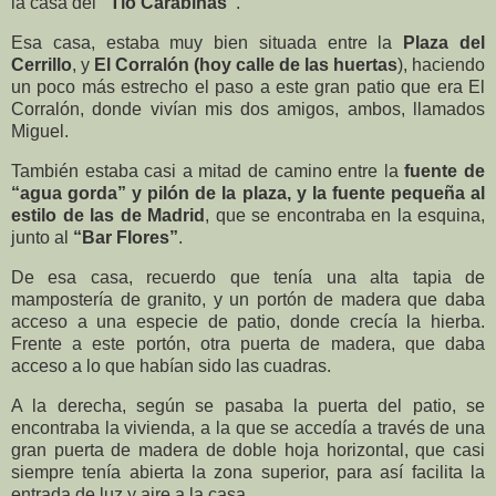
la casa del
“Tío Carabinas”
.
Esa casa, estaba muy bien situada entre la
Plaza del
Cerrillo
, y
El Corralón (hoy calle de las huertas
), haciendo
un poco más estrecho el paso a este gran patio que era El
Corralón, donde vivían mis dos amigos, ambos, llamados
Miguel.
También estaba casi a mitad de camino entre la
fuente de
“agua gorda” y pilón de la plaza, y la fuente pequeña
al
estilo de las de Madrid
, que se encontraba en la esquina,
junto al
“Bar Flores”
.
De esa casa, recuerdo que tenía una alta tapia de
mampostería de granito, y un portón de madera que daba
acceso a una especie de patio, donde crecía la hierba.
Frente a este portón, otra puerta de madera, que daba
acceso a lo que habían sido las cuadras.
A la derecha, según se pasaba la puerta del patio, se
encontraba la vivienda, a la que se accedía a través de una
gran puerta de madera de doble hoja horizontal, que casi
siempre tenía abierta la zona superior, para así facilita la
entrada de luz y aire a la casa.