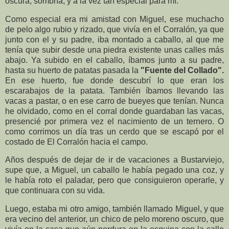
oscura, sombría, y a la vez tan especial para mí.
Como especial era mi amistad con Miguel, ese muchacho
de pelo algo rubio y rizado, que vivía en el Corralón, ya que
junto con el y su padre, iba montado a caballo, al que me
tenía que subir desde una piedra existente unas calles más
abajo. Ya subido en el caballo, íbamos junto a su padre,
hasta su huerto de patatas pasada la
"Fuente del Collado".
En ese huerto, fue donde descubrí lo que eran los
escarabajos de la patata. También íbamos llevando las
vacas a pastar, o en ese carro de bueyes que tenían. Nunca
he olvidado, como en el corral donde guardaban las vacas,
presencié por primera vez el nacimiento de un ternero. O
como corrimos un día tras un cerdo que se escapó por el
costado de El Corralón hacia el campo.
Años después de dejar de ir de vacaciones a Bustarviejo,
supe que, a Miguel, un caballo le había pegado una coz, y
le había roto el paladar, pero que consiguieron operarle, y
que continuara con su vida.
Luego, estaba mi otro amigo, también llamado Miguel, y que
era vecino del anterior, un chico de pelo moreno oscuro, que