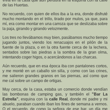
vivía en la casa que aún perdura en la esquina con la calle
de las Huertas.
No recuerdo, con quien de ellos iba a la era, donde disfruté
mucho montando en el trillo, tirado por mulos, ya que, para
mí, era como montar en una carroza que se deslizaba sobre
la paja, girando y girando velozmente.
Los tres no llevábamos muy bien, pasábamos mucho tiempo
jugando juntos, viendo los renacuajos en el pilón de la
fuente de la plaza, o en la otra fuente cerca de la lechera,
sentados sobre las piedras a la sombra de la gran olma,
intentando coger higos, o acercándonos a las charcas.
Aún recuerdo, que en esa época iba con pantalones cortos,
y me monté en un caballo sin silla, y como con las crines,
me salieron grandes granos en las piernas, así como que
me caí sobre un campo de ortigas.
Muy cerca, de la casa, estaba un comercio donde vendían
las bombonas de camping gas, y también el
"Bar La
Estrella"
, esquina con la
calle Real
, donde mi padre y mi
abuelo, paraban cuando iban los fines de semana a vernos.
O el recuerdo, de como la señora de ese bar, un día me