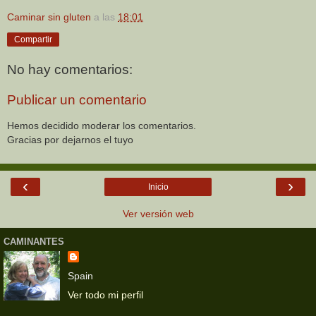
Caminar sin gluten
a las
18:01
Compartir
No hay comentarios:
Publicar un comentario
Hemos decidido moderar los comentarios.
Gracias por dejarnos el tuyo
‹
›
Inicio
Ver versión web
CAMINANTES
Spain
Ver todo mi perfil