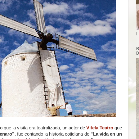
I
R
D
ue la visita era teatralizada, un actor de
Vitela Teatro
que
enaro”
, fue contando la historia cotidiana de
“La vida en un