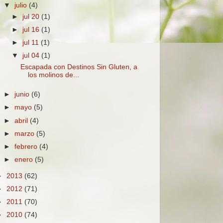
▼
julio
(4)
►
jul 20
(1)
►
jul 16
(1)
►
jul 11
(1)
▼
jul 04
(1)
Escapada con Destinos Sin Gluten, a
los molinos de...
►
junio
(6)
►
mayo
(5)
►
abril
(4)
►
marzo
(5)
►
febrero
(4)
►
enero
(5)
►
2013
(62)
►
2012
(71)
►
2011
(70)
►
2010
(74)