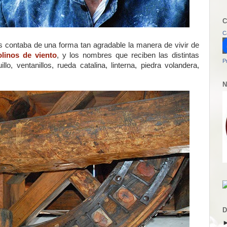
C
C
s contaba de una forma tan agradable la manera de vivir de
linos de viento
, y los nombres que reciben las distintas
P
llo, ventanillos, rueda catalina, linterna, piedra volandera,
N
D