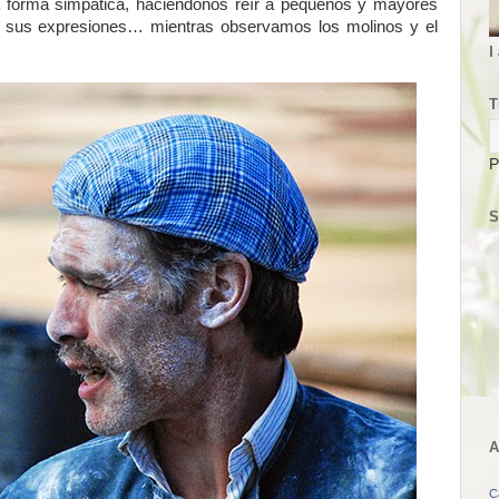
 forma simpática, haciéndonos reír a pequeños y mayores
s, sus expresiones… mientras observamos los molinos y el
I
T
P
S
A
C