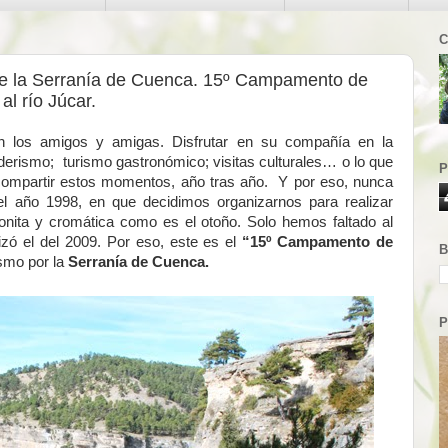
C
de la Serranía de Cuenca. 15º Campamento de
al río Júcar.
n los amigos y amigas. Disfrutar en su compañía en la
derismo; turismo gastronómico; visitas culturales… o lo que
P
 compartir estos momentos, año tras año. Y por eso, nunca
el año 1998, en que decidimos organizarnos para realizar
onita y cromática como es el otoño. Solo hemos faltado al
zó el del 2009. Por eso, este es el
“15º Campamento de
B
smo por la
Serranía de Cuenca.
P