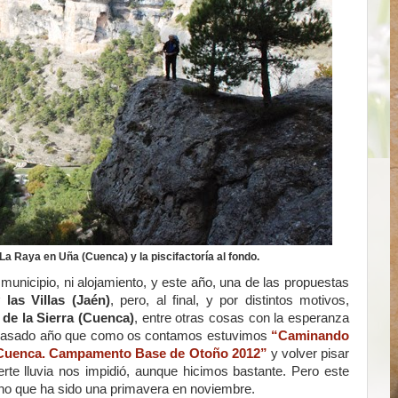
 La Raya en Uña (Cuenca) y la piscifactoría al fondo.
municipio, ni alojamiento, y este año, una de las propuestas
las Villas (Jaén)
, pero, al final, y por distintos motivos,
a de la Sierra (Cuenca)
, entre otras cosas con la esperanza
l pasado año que como os contamos estuvimos
“Caminando
 de Cuenca. Campamento Base de Otoño 2012”
y volver pisar
rte lluvia nos impidió, aunque hicimos bastante. Pero este
sino que ha sido una primavera en noviembre.