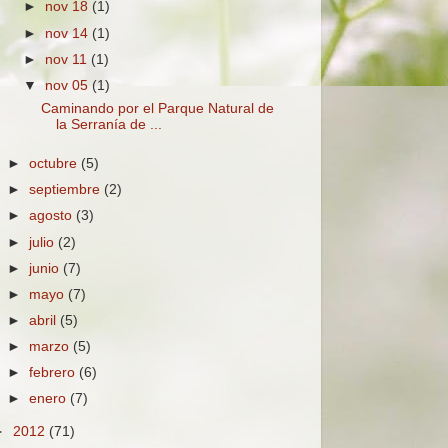
►
nov 18
(1)
►
nov 14
(1)
►
nov 11
(1)
▼
nov 05
(1)
Caminando por el Parque Natural de
la Serranía de ...
►
octubre
(5)
►
septiembre
(2)
►
agosto
(3)
►
julio
(2)
►
junio
(7)
►
mayo
(7)
►
abril
(5)
►
marzo
(5)
►
febrero
(6)
►
enero
(7)
►
2012
(71)