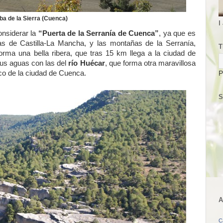
lba de la Sierra (Cuenca)
I
onsiderar la
“Puerta de la Serranía de Cuenca”
, ya que es
das de Castilla-La Mancha, y las montañas de la Serranía,
T
forma una bella ribera, que tras 15 km llega a la ciudad de
us aguas con las del
río Huécar
, que forma otra maravillosa
ico de la ciudad de Cuenca.
P
S
A
C