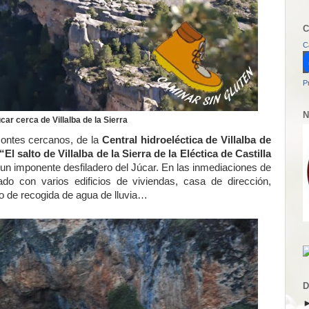
C
C
P
N
car cerca de Villalba de la Sierra
montes cercanos, de la
Central hidroeléctica de Villalba de
“El salto de Villalba de la Sierra de la Eléctica de Castilla
 un imponente desfiladero del Júcar. En las inmediaciones de
ado con varios edificios de viviendas, casa de dirección,
ito de recogida de agua de lluvia…
D