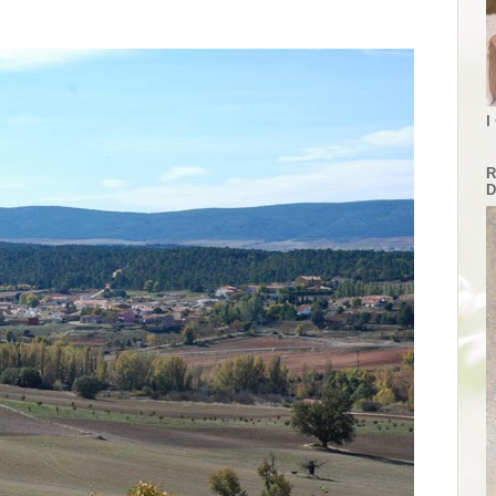
I
R
D