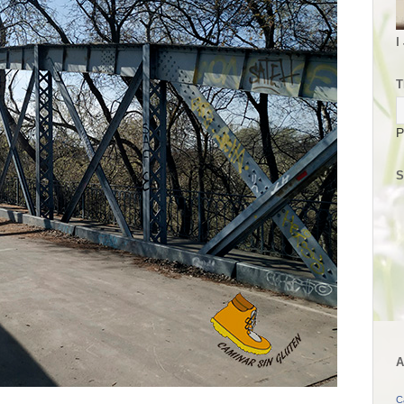
I
T
P
S
A
C