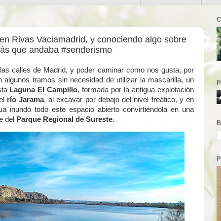
C
 en Rivas Vaciamadrid, y conociendo algo sobre
 más que andaba #senderismo
 las calles de Madrid, y poder caminar como nos gusta, por
n algunos tramos sin necesidad de utilizar la mascarilla, un
P
sta
Laguna El Campillo
, formada por la antigua explotación
el
río Jarama
, al excavar por debajo del nivel freático, y en
gua inundó todo este espacio abierto convirtiéndola en una
e del
Parque Regional de Sureste
.
B
P