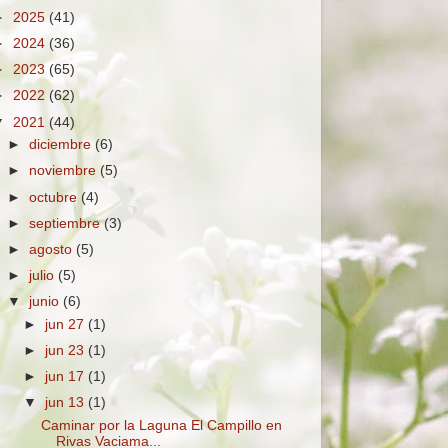
►
2025
(41)
►
2024
(36)
►
2023
(65)
►
2022
(62)
▼
2021
(44)
►
diciembre
(6)
►
noviembre
(5)
►
octubre
(4)
►
septiembre
(3)
►
agosto
(5)
►
julio
(5)
▼
junio
(6)
►
jun 27
(1)
►
jun 23
(1)
►
jun 17
(1)
▼
jun 13
(1)
Caminar por la Laguna El Campillo en
Rivas Vaciama...