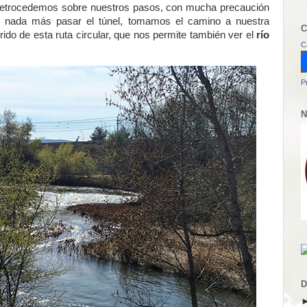
, retrocedemos sobre nuestros pasos, con mucha precaución
, y nada más pasar el túnel, tomamos el camino a nuestra
C
ido de esta ruta circular, que nos permite también ver el
río
C
P
N
D