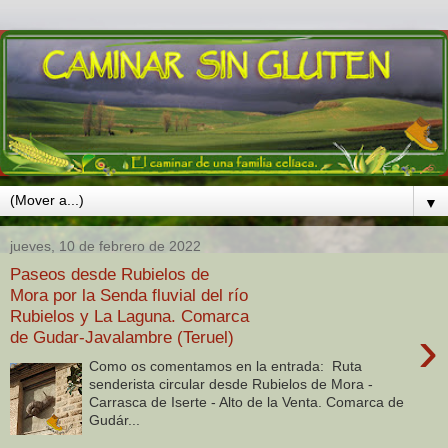
▼
jueves, 10 de febrero de 2022
Paseos desde Rubielos de
Mora por la Senda fluvial del río
Rubielos y La Laguna. Comarca
›
de Gudar-Javalambre (Teruel)
Como os comentamos en la entrada: Ruta
senderista circular desde Rubielos de Mora -
Carrasca de Iserte - Alto de la Venta. Comarca de
Gudár...