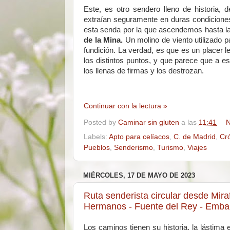
Este, es otro sendero lleno de historia, 
extraían seguramente en duras condiciones 
esta senda por la que ascendemos hasta l
de la Mina.
Un molino de viento utilizado p
fundición. La verdad, es que es un placer l
los distintos puntos, y que parece que a e
los llenas de firmas y los destrozan.
Continuar con la lectura »
Posted by
Caminar sin gluten
a las
11:41
N
Labels:
Apto para celíacos
,
C. de Madrid
,
Cr
Pueblos
,
Senderismo
,
Turismo
,
Viajes
MIÉRCOLES, 17 DE MAYO DE 2023
Ruta senderista circular desde Miraf
Hermanos - Fuente del Rey - Embals
Los caminos tienen su historia, la lástim