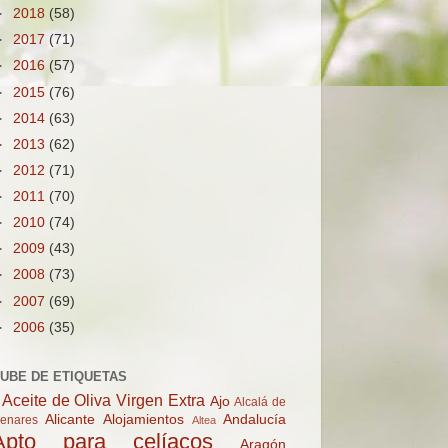
►
2018
(58)
►
2017
(71)
►
2016
(57)
►
2015
(76)
►
2014
(63)
►
2013
(62)
►
2012
(71)
►
2011
(70)
►
2010
(74)
►
2009
(43)
►
2008
(73)
►
2007
(69)
►
2006
(35)
UBE DE ETIQUETAS
Aceite de Oliva Virgen Extra
Ajo
Alcalá de
Alicante
Alojamientos
Andalucía
enares
Altea
Apto para celíacos
Aragón