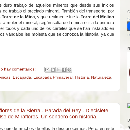
de duro trabajo de aquellos mineros que desde sus inicios
de trabajo el preciado mineral. También del transporte, por
C
a
Torre de la Mina
, y que realmente fue la
Torre del Molino
C
ara moler el mineral, según salía de la mina e ir a la primera
eer todos y cada uno de los carteles que se han instalado en
sos vándalos les molesta que se conozca la historia, ya que
P
N
o hay comentarios:
ónicas
,
Escapada
,
Escapada Primaveral
,
Historia
,
Naturaleza
,
lores de la Sierra - Parada del Rey - Diecisiete
e de Miraflores. Un sendero con historia.
D
a es que de muchos de ellos la desconocemos. Pero, en este