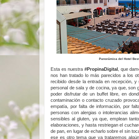
Panorámica del Hotel Best
Esta es nuestra
#PropinaDigital
, que damo
nos han tratado lo más parecidos a los ot
recibido desde la entrada en recepción, y 
personal de sala y de cocina, ya que, son 
poder disfrutar de un buffet libre, en do
contaminación o contacto cruzado provocado
empatía, por falta de información, por fal
personas con alergias o intolerancias ali
sensibles al gluten, ya que, emplean tant
elaboraciones, y hasta restriegan el cuchar
de pan, en lugar de echarlo sobre el sin to
ese es otro tema que ya trataremos algún