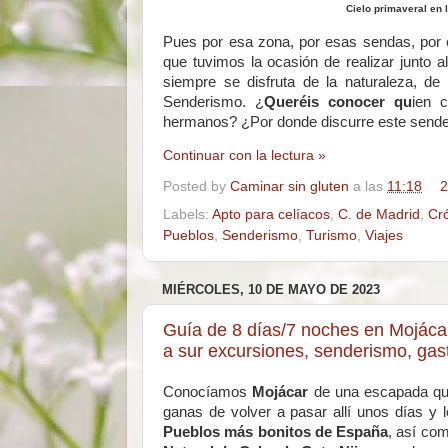
Cielo primaveral en l
Pues por esa zona, por esas sendas, por es
que tuvimos la ocasión de realizar junto 
siempre se disfruta de la naturaleza, d
Senderismo. ¿
Queréis conocer qu
ien 
hermanos? ¿Por donde discurre este sendero
Continuar con la lectura »
Posted by
Caminar sin gluten
a las
11:18
2
Labels:
Apto para celíacos
,
C. de Madrid
,
Cr
Pueblos
,
Senderismo
,
Turismo
,
Viajes
MIÉRCOLES, 10 DE MAYO DE 2023
Guía de 8 días/7 noches en Mojáca
a sur excursiones, senderismo, gas
Conocíamos
Mojácar
de una escapada que
ganas de volver a pasar allí unos días y
Pueblos más bonitos de España
, así co