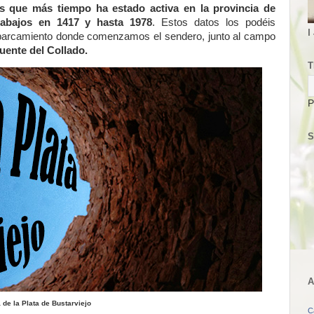
s que más tiempo ha estado activa en la provincia de
abajos en 1417 y hasta 1978
. Estos datos los podéis
I
l aparcamiento donde comenzamos el sendero, junto al campo
uente del Collado.
T
P
S
A
 de la Plata de Bustarviejo
C