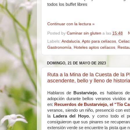
todos los buffet libres
Continuar con la lectura »
Posted by
Caminar sin gluten
a las
15:48
N
Labels:
Andalucía
,
Apto para celíacos
,
Celia
Gastronomía
,
Hoteles aptos celíacos
,
Restau
DOMINGO, 21 DE MAYO DE 2023
Ruta a la Mina de la Cuesta de la P
ascendente, bello y lleno de histori
Hablaros de
Bustarviejo
, es hablaros d
adopción durante bellos veranos vividos 
en:
Recuerdos de Bustarviejo, el “Tío Ca
veranos, siendo un niño, presenció con est
la
Ladera del Hoyo
, y como todo el pu
consiguieron que sus pinares se recuperara
extensión verde se encuentre la pista que n