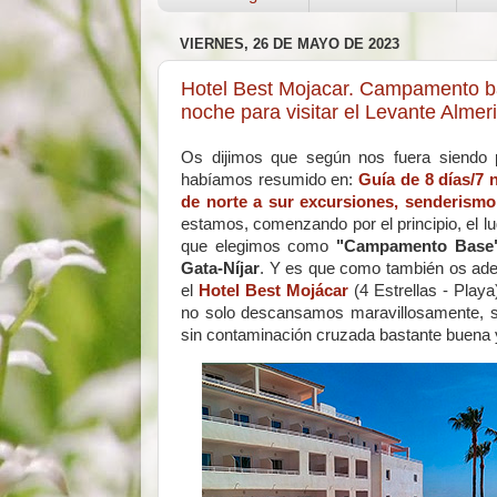
VIERNES, 26 DE MAYO DE 2023
Hotel Best Mojacar. Campamento base
noche para visitar el Levante Almer
Os dijimos que según nos fuera siendo p
habíamos resumido en:
Guía de 8 días/7
de norte a sur excursiones, senderismo
estamos, comenzando por el principio, el l
que elegimos como
"Campamento Base
Gata-Níjar
. Y es que como también os ad
el
Hotel Best Mojácar
(4 Estrellas - Playa
no solo descansamos maravillosamente, si
sin contaminación cruzada bastante buena 