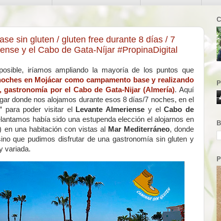
C
 sin gluten / gluten free durante 8 días / 7
iense y el Cabo de Gata-Níjar #PropinaDigital
osible, iríamos ampliando la mayoría de los puntos que
 noches en Mojácar como campamento base y realizando
P
, gastronomía por el Cabo de Gata-Nijar (Almería)
. Aquí
ugar donde nos alojamos durante esos 8 días/7 noches, en el
"
para poder visitar el
Levante Almeriense
y el
Cabo de
elantamos había sido una
estupenda elección el alojarnos en
B
) en una habitación con vistas al
Mar Mediterráneo
, donde
no que pudimos disfrutar de una gastronomía sin gluten y
y variada.
P