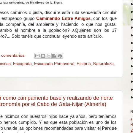
a ruta senderista de Miraflores de la Sierra
os caminos o pista, discurre esta ruta senderista circular
al estupendo grupo
Caminando Entre Amigos
, con los que
e la compañía, del ambiente y haciendo lo que nos gusta:
cambió el nombre a la población? ¿Quiénes son los 17
?... Solo tenéis que continuar leyendo este artículo.
 comentarios:
ónicas
,
Escapada
,
Escapada Primaveral
,
Historia
,
Naturaleza
,
r como campamento base y realizando de norte
tronomía por el Cabo de Gata-Nijar (Almería)
N
 hicimos con nuestros hijos hace ya años, pero teníamos
a
 lo hemos cumplido. Y es que esta población es uno de los
H
mo una de las opciones recomendadas para visitar el
Parque