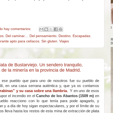
I
o hay comentarios:
cos
,
Del caminar...
,
Del pensamiento
,
Destino
,
Escapadas
,
R
rante apto para celíacos
,
Sin gluten
,
Viajes
D
lata de Bustarviejo. Un sendero tranquilo,
a de la minería en la provincia de Madrid.
e ese pueblo que para uno de nosotros fue su pueblo de
allí, en una casa serrana auténtica y, que ya os contamos
rabinas” y su casa sobre una llambria.
Y en uno de esos
upor el incendio en el
Cancho de los Abantos (1509 m)
en
eblo reacciono con lo que tenía para pode apagarlo, y
n y a día de hoy sigan espectaculares, y por el límite de su
os lleva hasta los restos de esta mina de extracción de plata