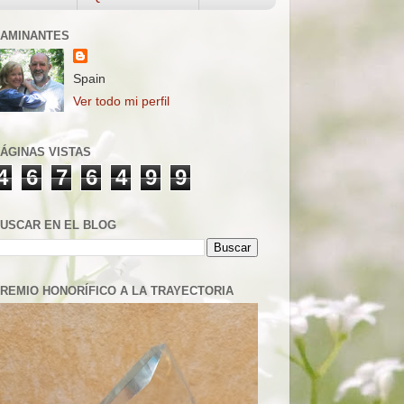
AMINANTES
Spain
Ver todo mi perfil
ÁGINAS VISTAS
4
6
7
6
4
9
9
USCAR EN EL BLOG
REMIO HONORÍFICO A LA TRAYECTORIA