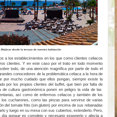
 Mojácar desde la terraza de nuestra habitación
s a los establecimientos en los que como clientes celiacos
ros clientes. Y en este caso por el trato en todo momento
sobre todo, de una atención magnífica por parte de todo el
grandes conocedores de la problemática celiaca a la hora de
nde por mucho cuidado que ellos pongan, siempre existe la
 por los propios clientes del buffet, que bien por falta de
ta de cultura gastronómica ponen en peligro la vida de las
mentarias, así como de enfermos celiacos y también de los
o los cucharones, como las pinzas para servirse de varias
ón del tomate frito (sin gluten) por encima de sus rebanadas
carlo y luego en su mesa con sus cubiertos, extenderlo. Pero,
 día porque es complejo y necesario exponerlo y afecta a