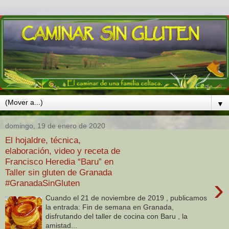
▼
domingo, 19 de enero de 2020
El hojaldre, técnica,
elaboración, video y receta de
Francisco Heredia “Baru” en
Taller sin gluten de Granada
›
#GranadaSinGluten
Cuando el 21 de noviembre de 2019 , publicamos
la entrada: Fin de semana en Granada,
disfrutando del taller de cocina con Baru , la
amistad...