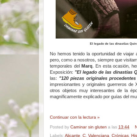
El legado de las dinastías Qui
No hemos tenido la oportunidad de viajar a
pero, como a nosotros, siempre que visit
temporales del
Marq
. En esta ocasión, he
Exposición:
"El legado de las dinastías 
las:
"120 piezas originales procedente
impresionantes y originales guerreros de 
otros objetos muy interesantes de la ép
magníficamente explicado por guías del mus
Continuar con la lectura »
Posted by
Caminar sin gluten
a las
13:44
N
Labels:
Alicante
,
C. Valenciana
,
Crónicas
,
His