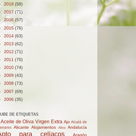
►
2018
(58)
►
2017
(71)
►
2016
(57)
►
2015
(76)
►
2014
(63)
►
2013
(62)
►
2012
(71)
►
2011
(70)
►
2010
(74)
►
2009
(43)
►
2008
(73)
►
2007
(69)
►
2006
(35)
UBE DE ETIQUETAS
Aceite de Oliva Virgen Extra
Ajo
Alcalá de
Alicante
Alojamientos
Andalucía
enares
Altea
Apto para celíacos
Aragón