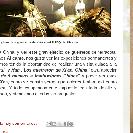
n y Han. Los guerreros de Xián en el MARQ de Alicante
 China, y ver este gran ejército de guerreros de terracota,
amos
Alicante,
nos gusta ver las exposiciones permanentes y
mos tenido la oportunidad de realizar una visita guiada a la
Qui y Han . Los guerreron de Xi'an. China"
para apreciar
s de 9 museos e instituciones Chinas"
y poder ver esos
Xi'an, como se construyeron, que colores tenían, así como
oca. Y todo estupendamente expuesto con todo detalle y
eo, y atendiendo a todas las preguntas.
o hay comentarios:
toria