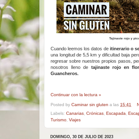
Tajinaste rojo y pi
Cuando leemos los datos de
itinerario o
s
una longitud de 5,5 km y dificultad baja per
regresar sobre nuestros propios pasos, per
nosotros lleno de
tajinaste rojo en flo
Guancheros.
Continuar con la lectura »
Posted by
Caminar sin gluten
a las
15:41
N
Labels:
Canarias
,
Crónicas
,
Escapada
,
Esca
Turismo
,
Viajes
DOMINGO, 30 DE JULIO DE 2023