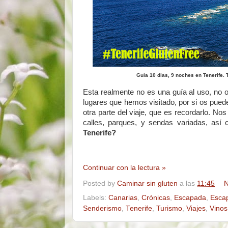
Guía 10 días, 9 noches en Tenerife.
Esta realmente no es una guía al uso, no 
lugares que hemos visitado, por si os pued
otra parte del viaje, que es recordarlo. 
calles, parques, y sendas variadas, así
Tenerife?
Continuar con la lectura »
Posted by
Caminar sin gluten
a las
11:45
N
Labels:
Canarias
,
Crónicas
,
Escapada
,
Esca
Senderismo
,
Tenerife
,
Turismo
,
Viajes
,
Vinos