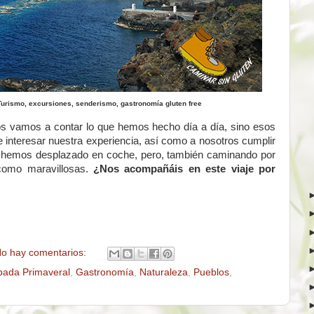
 Turismo, excursiones, senderismo, gastronomía gluten free
os vamos a contar lo que hemos hecho día a día, sino esos
e interesar nuestra experiencia, así como a nosotros cumplir
Nos hemos desplazado en coche, pero, también caminando por
 como maravillosas.
¿Nos acompañáis en este viaje por
o hay comentarios:
pada Primaveral
,
Gastronomía
,
Naturaleza
,
Pueblos
,