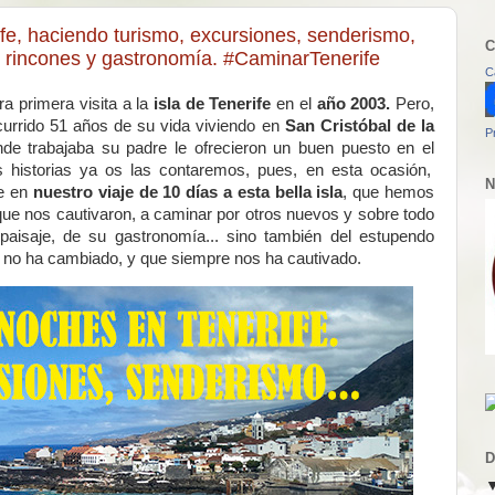
fe, haciendo turismo, excursiones, senderismo,
C
s, rincones y gastronomía. #CaminarTenerife
C
a primera visita a la
isla de Tenerife
en el
año 2003.
Pero,
currido 51 años de su vida viviendo en
San Cristóbal de la
P
de trabajaba su padre le ofrecieron un buen puesto en el
s historias ya os las contaremos, pues, en esta ocasión,
N
te en
nuestro viaje de 10 días a esta bella isla
, que hemos
 que nos cautivaron, a caminar por otros nuevos y sobre todo
 paisaje, de su gastronomía... sino también del estupendo
e no ha cambiado, y que siempre nos ha cautivado.
D