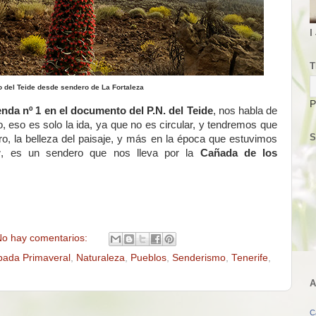
I
T
co del Teide desde sendero de La Fortaleza
P
enda nº 1 en el documento del P.N. del Teide
, nos habla de
o, eso es solo la ida, ya que no es circular, y tendremos que
S
o, la belleza del paisaje, y más en la época que estuvimos
r
, es un sendero que nos lleva por la
Cañada de los
o hay comentarios:
pada Primaveral
,
Naturaleza
,
Pueblos
,
Senderismo
,
Tenerife
,
A
C