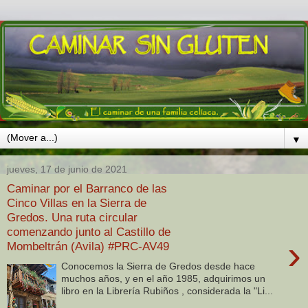
▼
jueves, 17 de junio de 2021
Caminar por el Barranco de las
Cinco Villas en la Sierra de
Gredos. Una ruta circular
comenzando junto al Castillo de
›
Mombeltrán (Avila) #PRC-AV49
Conocemos la Sierra de Gredos desde hace
muchos años, y en el año 1985, adquirimos un
libro en la Librería Rubiños , considerada la "Li...