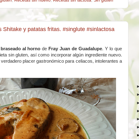
gluten
,
Recetas sin huevo
,
Recetas sin lactosa
,
Sin gluten
Shitake y patatas fritas. #singlute #sinlactosa
braseado al horno
de
Fray Juan de Guadalupe
. Y lo que
eta sin gluten, así como incorporar algún ingrediente nuevo.
n verdadero placer gastronómico para celiacos, intolerantes a
.