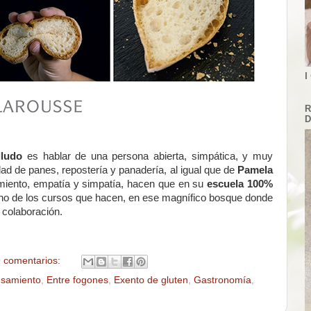
I
R
D
ludo
es hablar de una persona abierta, simpática, y muy
ad de panes, repostería y panadería, al igual que de
Pamela
imiento, empatía y simpatía, hacen que en su
escuela 100%
 uno de los cursos que hacen, en ese magnífico bosque donde
y colaboración.
 comentarios:
nsamiento
,
Entre fogones
,
Exento de gluten
,
Gastronomía
,