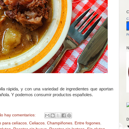
C
C
P
N
olla rápida, y con una variedad de ingredientes que aportan
spañola. Y podemos consumir productos españoles.
o hay comentarios:
D
o para celíacos
,
Celiacos
,
Champiñones
,
Entre fogones
,