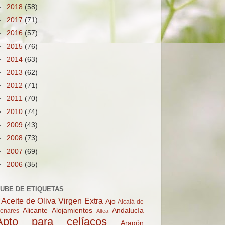
►
2018
(58)
►
2017
(71)
►
2016
(57)
►
2015
(76)
►
2014
(63)
►
2013
(62)
►
2012
(71)
►
2011
(70)
►
2010
(74)
►
2009
(43)
►
2008
(73)
►
2007
(69)
►
2006
(35)
UBE DE ETIQUETAS
Aceite de Oliva Virgen Extra
Ajo
Alcalá de
Alicante
Alojamientos
Andalucía
enares
Altea
Apto para celíacos
Aragón