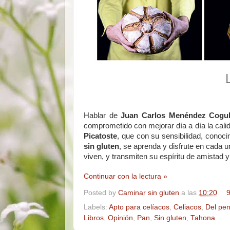
Hablar de
Juan Carlos Menéndez Cogul
comprometido con mejorar día a día la calid
Picatoste
, que con su sensibilidad, conoc
sin gluten
, se aprenda y disfrute en cada
viven, y transmiten su espíritu de amistad 
Continuar con la lectura »
Posted by
Caminar sin gluten
a las
10:20
9
Labels:
Apto para celíacos
,
Celiacos
,
Del pe
Libros
,
Opinión
,
Pan
,
Sin gluten
,
Tahona