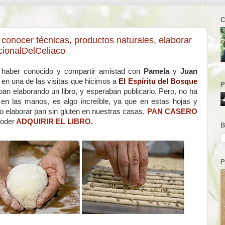
C
a conocer técnicas, productos naturales, elaborar
cionalDelCeliaco
 haber conocido y compartir amistad con
Pamela
y
Juan
en una de las visitas que hicimos a
El Espíritu del Bosque
P
ban elaborando un libro, y esperaban publicarlo. Pero, no ha
lo en las manos, es algo increíble, ya que en estas hojas y
mo elaborar pan sin gluten en nuestras casas.
PAN CASERO
poder
ADQUIRIR EL LIBRO.
B
P