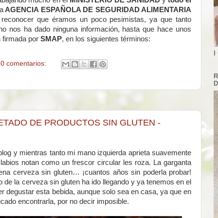
rabajando mucho en el
MINISTERIO DE SANIDAD
y
todo el
la
AGENCIA ESPAÑOLA DE SEGURIDAD ALIMENTARIA
reconocer que éramos un poco pesimistas, ya que tanto
o nos ha dado ninguna información, hasta que hace unos
 firmada por
SMAP
, en los siguientes términos:
I
0 comentarios:
R
D
ETADO DE PRODUCTOS SIN GLUTEN -
blog y mientras tanto mi mano izquierda aprieta suavemente
s labios notan como un frescor circular les roza. La garganta
na cerveza sin gluten… ¡cuantos años sin poderla probar!
 de la cerveza sin gluten ha ido llegando y ya tenemos en el
r degustar esta bebida, aunque solo sea en casa, ya que en
ado encontrarla, por no decir imposible.