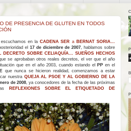
C
O DE PRESENCIA DE GLUTEN EN TODOS
CIÓN
s escuchamos en la
CADENA SER
a
BERNAT SORIA…
osterioridad el
17 de diciembre de 2007
, hablamos sobre
P
L DECRETO SOBRE CELIAQUÍA… SUEÑOS HECHOS
r que se aprobaban otros reales decretos, el ver que el año
ituación que en el año 2003, cuando estando el
PP
en el
E
que nunca se hicieron realidad, comenzamos a estar
B
icar nuestra
QUEJA AL PSOE Y AL GOBIERNO DE LA
nero de 2008
, ya conocedores de la fecha de las próximas
pias
REFLEXIONES SOBRE EL ETIQUETADO DE
P