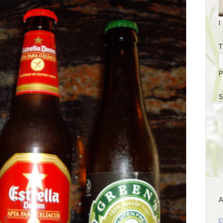
I
T
P
S
A
C