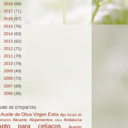
►
2018
(58)
►
2017
(71)
►
2016
(57)
►
2015
(76)
►
2014
(63)
►
2013
(62)
►
2012
(71)
►
2011
(70)
►
2010
(74)
►
2009
(43)
►
2008
(73)
►
2007
(69)
►
2006
(35)
UBE DE ETIQUETAS
Aceite de Oliva Virgen Extra
Ajo
Alcalá de
Alicante
Alojamientos
Andalucía
enares
Altea
Apto para celíacos
Aragón