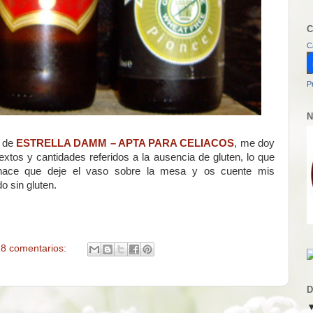
C
C
P
N
o de
ESTRELLA DAMM – APTA PARA CELIACOS
, me doy
tos y cantidades referidos a la ausencia de gluten, lo que
 hace que deje el vaso sobre la mesa y os cuente mis
o sin gluten.
8 comentarios:
D