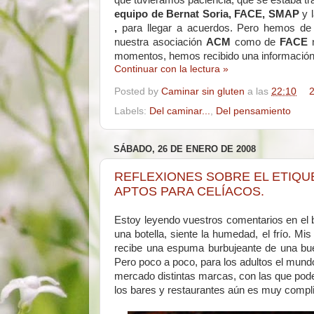
que tuviéramos paciencia, que se estaba t
equipo de Bernat Soria, FACE, SMAP
y
,
para llegar a
acuerdos. Pero hemos de 
nuestra asociación
ACM
como de
FACE
n
momentos, hemos recibido una información
Continuar con la lectura »
Posted by
Caminar sin gluten
a las
22:10
2
Labels:
Del caminar...
,
Del pensamiento
SÁBADO, 26 DE ENERO DE 2008
REFLEXIONES SOBRE EL ETIQU
APTOS PARA CELÍACOS.
Estoy leyendo vuestros comentarios en el 
una botella, siente la humedad, el frío. Mi
recibe una espuma burbujeante de una bue
Pero poco a poco, para los adultos el mundo
mercado distintas marcas, con las que pode
los bares y restaurantes aún es muy complic