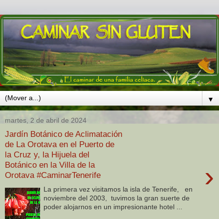
▼
martes, 2 de abril de 2024
Jardín Botánico de Aclimatación
de La Orotava en el Puerto de
la Cruz y, la Hijuela del
Botánico en la Villa de la
›
Orotava #CaminarTenerife
La primera vez visitamos la isla de Tenerife, en
noviembre del 2003, tuvimos la gran suerte de
poder alojarnos en un impresionante hotel ...